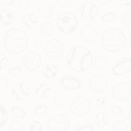
国队与瑞典队的较量。这场比赛不仅仅关乎胜
典，展示了她们在女子足球界的霸主地位，再次证
梦想与期待。而此阶段的精彩表现，进一步提升