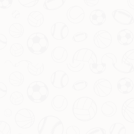
文章将从四
结果，以
光，感受
历届世
世界杯作
四年一次
军，被认
世界球迷
另外，1
达内在这
杯上，德
大的压力
每届世界