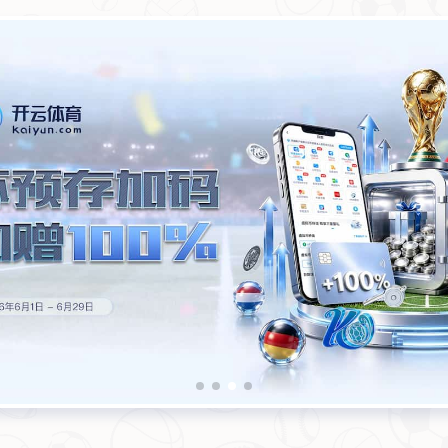
介绍
产品展示
新闻