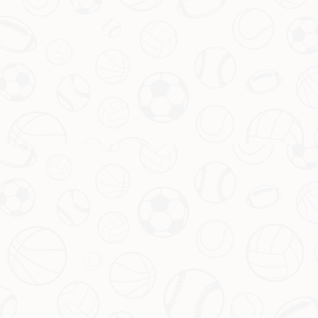
已久的时刻。在这场巅峰对决中，美国队对阵荷兰
风骤雨，第一粒进球悄然出现，让美国队获得了
自己在前场的压迫与快速反击，而荷兰队则不断
以2-0的比分成功夺冠。这场胜利不仅意味着荣
典赛事最动人的画面。2019年世界杯以无数动
吸引了全球数十亿的观众和无数媒体的关注，成
和民族认同得以展示，促进了国际间的理解与交