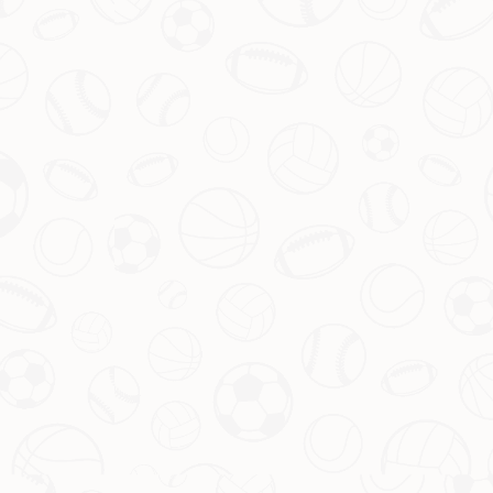
。
激烈程度让万众期待。伴随着国歌的高奏，球迷的
最终以4-0的比分战胜了对手，开了一个好头。