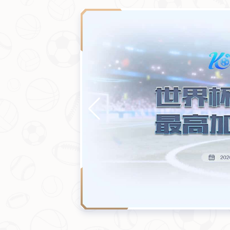
首页
公司
新闻中心
新闻中心