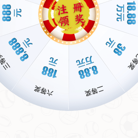
回顾历届世界杯的精彩瞬间，并以2019年世界杯的比分和赛程