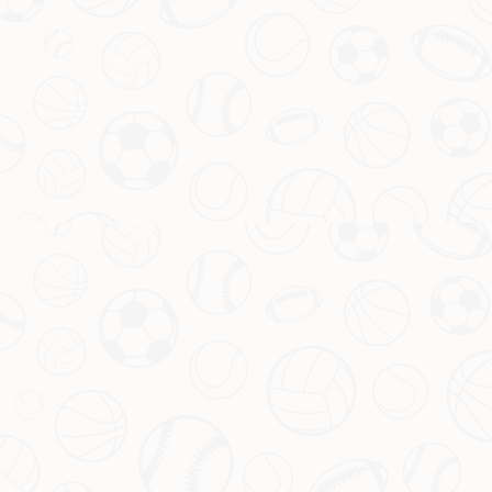
201
经过多轮
队，两队
心理上的
决赛不仅
尝试着打
誉的加冕
夺冠后的
人瞬间和
世界杯
世界杯不
为了世界
流。