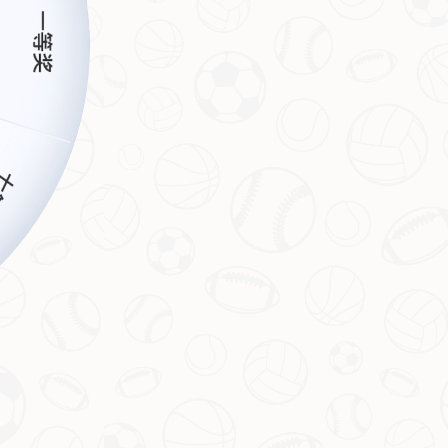
全景图为中心，带领读者重温这一全球足球盛事。