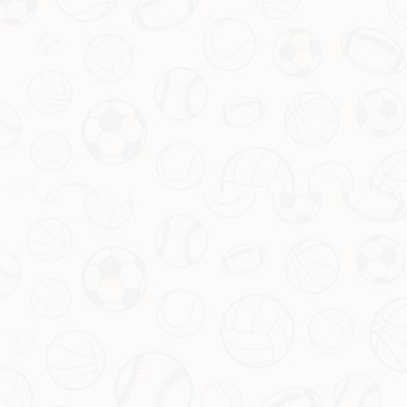
中，球迷们对自己支持的球队充满期待，紧张的气氛让每一
个进攻和防守都显得至关重要。尤其是在点球大战时，选择
哪名球员上场、球迷直面的必胜信念等都将球迷的情感推向
高潮。
这种强烈的情感联结不仅丰富了比赛的观赏性，也让每一场
比赛都成为一种难忘的经历。这恰恰是世界杯等重要赛事所
追求的目标，为参赛球员和观众创造无与伦比的回忆。
赛事的公平性与竞技性
世界杯淘汰赛中不设平局，有助于维护赛事的公平性。若在
淘汰赛中允许平局，可能导致一些球队以防守为主，宁愿以
平局结束比赛，进而影响整体比赛的观赏性和竞技精神。
此外，直接进入加时赛和点球大战能够保证每支队伍在淘汰
赛阶段都有公平的机会。这意味着每支队伍在场上的表现将