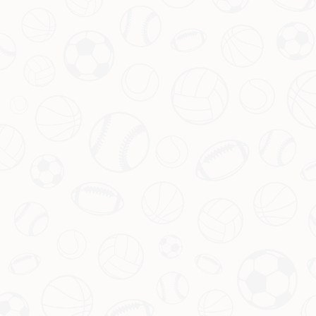
最后，曼城对球员的职业发展空间的承诺，为他们进一步提
升自身价值提供了保障。许多球员选择加盟曼城，除了在经
济上的吸引力，还有争夺冠军和提升个人竞技水平的可能。
而这一点，罗马在实际操作中常常无法给予球员相应的承
诺，导致他们在转会市场上愈发举步维艰。
教练与管理的对比
再者，教练和管理的能力同样影响着球队的引援能力。曼城
在聘请教练方面具有前瞻性，选择了像 Guardiola 这样具备
世界级水平的教练。这样一来，不仅能够提升球队的战术水
准，还能在引援时与管理层形成有效的配合，确保引援方向
的科学性。这种模式使得球员在加盟曼城时，可以得到更为
明确的职业规划。
相对而言，罗马的管理层和教练团队之间的协调性则较差。
长期以来，俱乐部在教练更迭频繁，导致战略布局不稳，影