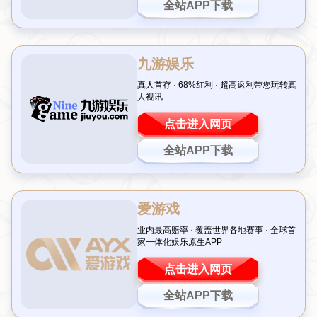
在当今足球界，俱乐部之间的竞争愈发激烈，尤其是在引援
方面。穆里尼奥在谈及曼城的引援能力时，指出了罗马在这
方面的短板。文章将从四个方面详细分析这一困境：第一，
曼城雄厚的财政支持与罗马的预算问题；第二，曼城的战略
眼光与罗马的转会政策；第三，曼城优质球员的吸引力与罗
马的市场魅力；第四，教练能力与球队管理对比。通过对这
几个方面的分析，读者将更清楚地理解现代足球引援的复杂
性及罗马面临的严峻挑战。