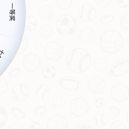
，无法发挥他们的进攻潜力。他们期望能够更多
了球员们的心态，导致了相互之间的摩擦和不和