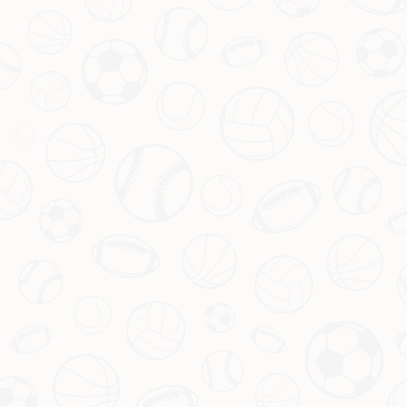
在这场风
曝光后，
球迷作为
时，往往
进行自我