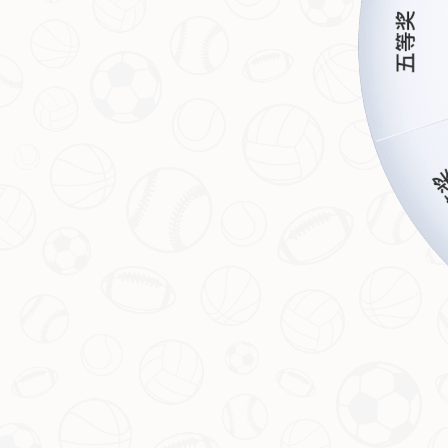
一些球员
地参与进
谐。