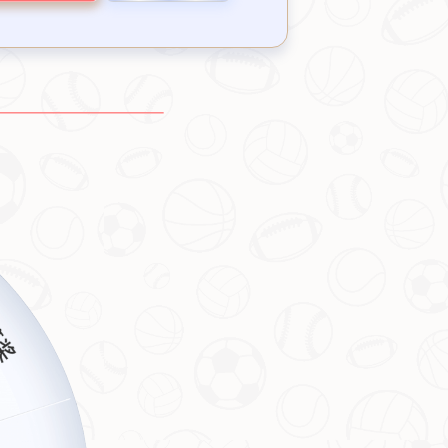
998年世界杯冠军班底之一的法国国家队，近日
引发了媒体的广泛讨论，也让球迷们对球队内部
件，从多个角度分析其背后的原因，包括战术理
者的挑战，试图揭示这一事件对法国足球的深远
国队的战术体系一直在寻找平衡，既要兼顾防守
术的理解和适应能力存在差异，导致内部出现意