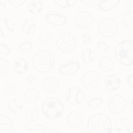
尚在球员的使用上也表现出一定的保守性，某些球员虽然在俱乐
这种选择引发了部分球员的不满，认为自己被排除在外，从而加
间的个人恩怨
队中一些球员之间的个人恩怨也是此次内讧的重要原因。一些资
突与不满，成为了引爆点。年轻球员在场上的表现，有时会遭到
别球员在比赛中因争权夺利而产生的不满，也让整个球队的和谐
信任开始削弱。这不仅影响了团队的战斗力，也给德尚的管理带
之间的恩怨，很容易扩散到球队的整体气氛中。在场上的频繁争
情况。这样的局面让原本充满战斗精神的球队变得忧伤与疲惫。
球迷的影响