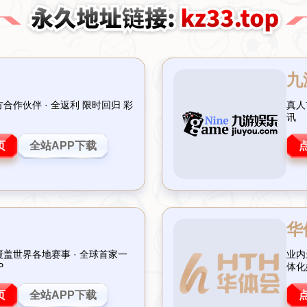
德尚遭98冠军队内讧踢出群聊引发