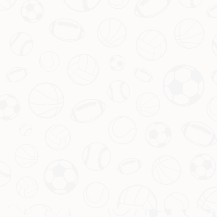
此外，德
挥空间。
球员之
其次，球
产生的冲
发紧张。
此外，个
的支持和
这种个人
了内讧的
媒体与