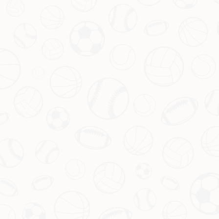
波中，媒体与球迷的角色同样不可忽视。媒体对球队动态的密切
媒体纷纷对德尚和球员们进行分析与解读，试图找到事件的根源
球队最重要的支持者，亦对球队内部的不和感到失望。当他们看
会选择在社交媒体上对此表达不满。这种外部压力使得一部分球
反思与调整，造成了更大的心理负担。