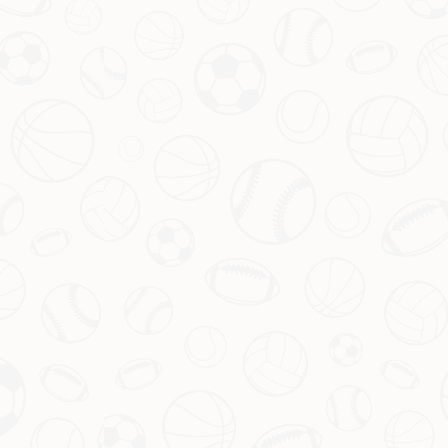
关注和报道，使得内部矛盾被放大。在内讧事件
，这无形中给球队施加了更大的压力。
到自己喜爱的球队因为内部不和而失去竞争力
员感受到生存危机，他们不得不在舆论的压力下