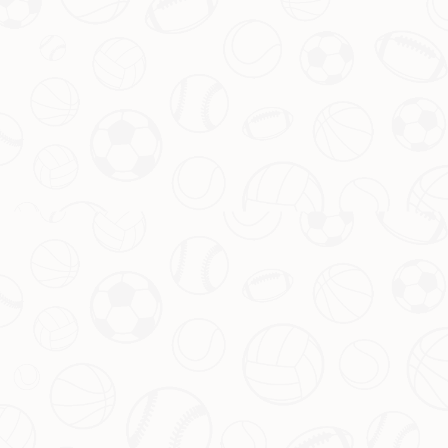
整体来看，中国的青少年足球培养存在不够系统和专业的问
题。若要真正提升青少年足球的水平，必须建立更加科学合
理的评价和培养体系，为年轻球员的发展创造良好的环境。
管理体制的混乱
中国足球的管理体制长期以来存在问题，导致发展路径不清
晰。国内足球的管理机构数量较多，职责分散和协调效率低
下，让中国足球在应对各种挑战时显得无能为力。此外，足
球管理者的专业性也常常受到质疑，往往重视短期成绩而忽
视长期规划。
这种欠缺科学管理的局面不止影响了职业联赛的健康发展，
也进一步制约了青少年足球的培养。若没有稳定的管理模式
和明确的发展方向，中国足球如何能在国际赛场上站稳脚
跟？