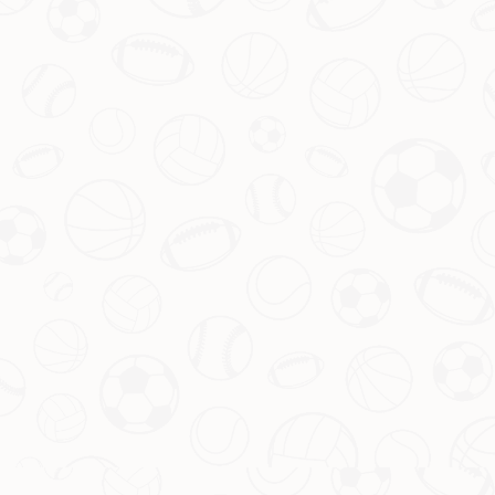
未来，中国足球的路依然漫长，但只要能够持续努力，坚定
信念，逐步解决现存问题，或许在不久的将来，梦想中的世
界杯对于中国足球来说会变得不再遥远。希望每一位热爱足
球的人都能为这一梦想继续前行。