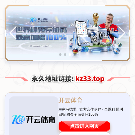
中国足球世界杯之路如何艰难 中国为何未曾成功申
办世界杯赛事