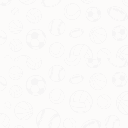
维尼修斯
打破了对
进一步提
贝林汉
贝林汉姆
插进攻。
择，让教
此外，贝
展现出出
一球，也
贝林汉姆
现了他对