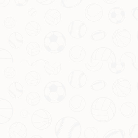
在关键比赛中的表现也进一步巩固了他的金球地位。尤其在一些
方的防线，打入了决定胜负的进球。他的表现使得他不仅成为了
升了他获得金球奖的几率。
姆的多元能力
作为年轻才俊，拥有多元化的技术特点，使得他在比赛中极具威
他的控球能力和视野使得他能够在中场组织进攻，同时也能迅速
练能够根据比赛情况制定更加灵活的战术。
林汉姆的心理素质以及比赛的成熟度令他在各类赛场上表现突出
色的决策能力。这种能力使得队友可以信任他、依赖他。而他在
为他争取金球奖增添了含金量。
在多场重要赛事中的表现也让人印象深刻。在国际赛事中，他作
比赛的决策能力和执行力。他的表现不仅赢得了球迷和媒体的认