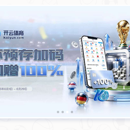
介绍
产品展示
新闻