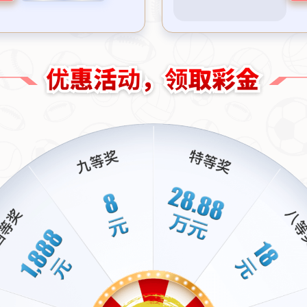
3年金球奖的竞争中，维尼修斯凭借出色的表现暂时领跑金球指数
维尼修斯的速度与技术注定了他在比赛中的影响力，而贝林汉姆
烈渴望。本文将从四个方面详细探讨维尼修斯领先的缘由，以及
方面包括：维尼修斯的技术优势、贝林汉姆的多元能力、克洛斯
将总结这一年度金球奖竞争的核心主题，展望未来的一系列可能