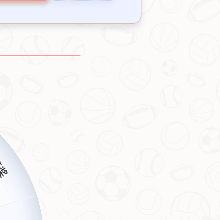
，而贝林汉姆和克洛斯紧随其后，形成了一场激烈
和克洛斯也各自凭借实力与多面性，展现出对金
贝林汉姆和克洛斯作为强有力竞争者的表现与前
的经验优势、以及当前竞争环境的激烈程度。最
性。