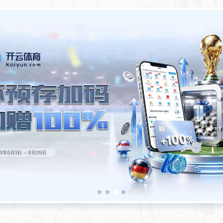
介绍
产品展示
新闻