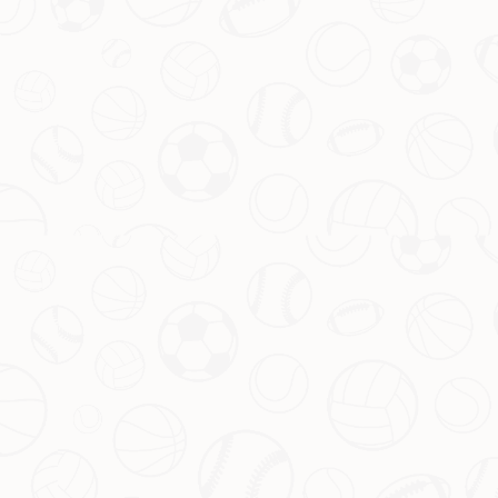
象的危害
在各行各业普遍存在，足球行业自然也未能幸免。腐败不仅导致
了公众对体育事业的信任。足协作为国家体育事业的管理机构，
争不仅仅是净化个别行为，更是重建整个行业信任的过程。足球
败行为往往导致内部分裂，使得球队无法在公平的环境中竞争。
导致优秀人才的流失。
协全体人员需要深刻认识到腐败现象的严重性，形成共同反思的
造出更加健康的足球生态。
廉教育的重要性