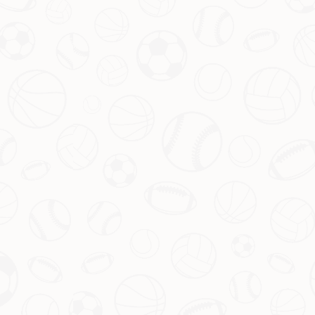
间的互相监督，增强集体之间的信任感，可以有
形成风清气正的工作环境。
。观后感的关键在于，每位成员都要认真审视自