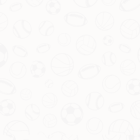
协需要认识到，单靠制度的完善并不足以根治腐
腐败行为的识别能力，能够有效提升整体素质。
员意识到腐败对个人生活和职业生涯的影响。反
制诱惑，维护行业的清明。