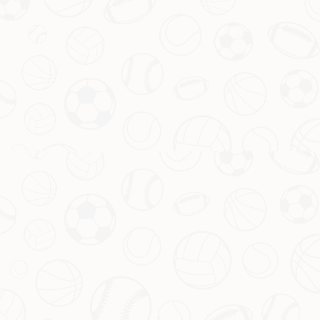
手，使得球队在比赛中显得被动。这种战术上的失误和策略
的缺失，无疑增加了外界对教练的质疑声。
球队更衣室氛围
更衣室的氛围是球队表现的一个重要指标。而曼联在水晶宫
惨败之后，更衣室内部的气氛愈发紧张。根据多方消息，球
队内部的沟通出现了问题，部分球员对教练的不满逐渐显
露。这种不和谐的氛围，使得球队在场上缺乏应有的团结与
配合。
更衣室氛围的低迷不仅影响了球队的士气，还使得一些年轻
球员缺乏信心，无法充分发挥其潜力。这样的情况如果持续
下去，将会导致更严重的内耗，使得曼联在接下来的比赛中
面临更大的挑战。
此外，队内核心球员的表现低迷，也进一步加剧了这种氛围