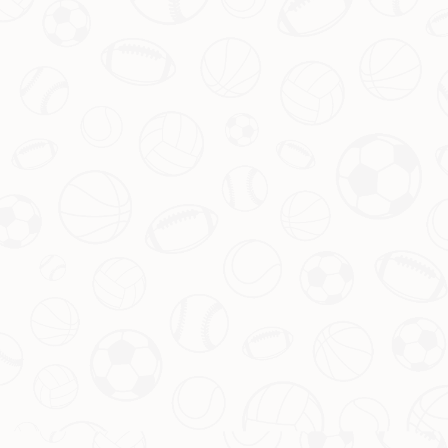
的恶化。作为球队的领袖，他们的状态直接影响着更衣室的
情绪。如果队长和其他核心球员无法积极带动球队的士气，
整个曼联将陷入更深的危机之中。
管理层的决策失误
曼联的管理层在过去几个赛季的一系列决策也受到了一定的
质疑。近年来，球队在转会市场上的表现不尽如人意，投资
巨大却未能换来相应的回报，让人对管理层的引援策略感到
失望。本赛季的转会未能补强球队薄弱的位置，使得球队在
赛季初就暴露出多项问题。
更值得注意的是，管理层的决策似乎总是缺乏长远的战略规
划。频繁更换教练和战术调整并没有帮助球队建立起持续稳
定的胜利模式，反而使得球队在转型中徘徊不前。而面对当
前形势，管理层似乎也没有明确的补救措施，令球迷感到无
奈。