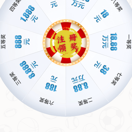
应有的拼搏精神，给球队增加了不少负担。这样的状态如果
持续下去，球队恐怕很难实现赛季目标。
教练战术质疑
曼联的主教练在战术上的选择也备受争议。虽然他曾带领球
队取得过不少成绩，但本赛季球队的整体表现令人失望，尤
其在关键比赛中屡屡出现战术失误。面对水晶宫时，球队在
场上缺乏明确的战术部署，进攻与防守的衔接混乱，导致球
队在比赛中显得无所适从。
与此同时，许多球迷和专家对教练的换人策略也提出质疑。
在不适合换人的时机进行轮换，反而使得球队陷入更深的危
机。这样的决策不仅影响了球队的比赛节奏，更可能让球员
失去信心，进一步影响球队凝聚力。
此外，对手在赛前对曼联的战术进行针对性研究，使得曼联
在比赛中暴露了太多弱点。教练未能及时调整战术以应对对