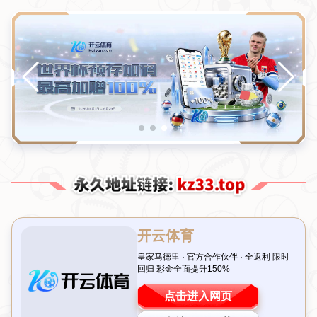
皇马对阵利物浦在线直播免费观看全程精彩赛事盛宴