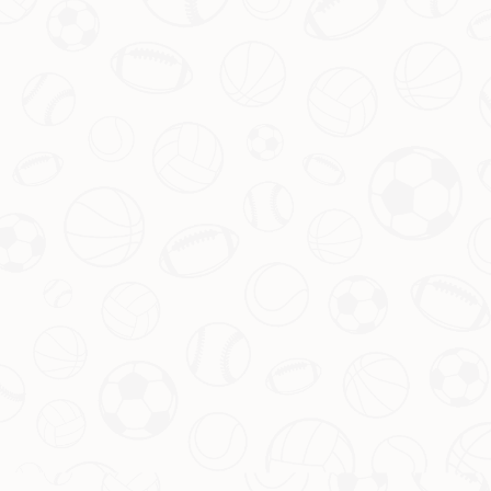
的独特魅力。
球员表现
在任何一场比赛中，球员的状态和表现都是备受关注的焦
点。皇家马德里的明星球员如本泽马、维尼修斯等，他们的
进攻能力和技术水平常常成为比赛的转折点。本泽马作为球
队的灵魂人物，能够凭借出色的视野和技术为球队打进关键
进球，而维尼修斯的速度与突破能力则为比赛提供了更多可
能性。
另一方面，利物浦的萨拉赫及马内同样具备改变比赛的能
力。萨拉赫在边路的突破与进球能力使得对手防线如履薄
冰，而马内的无私支援与关键时刻的进球，往往能够感染全
队士气。此外，中场的法比尼奥则在防守端扮演着重要角
色，为球队提供稳定的防守支持。