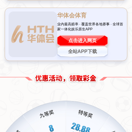
彩。接下来，我们将一起回顾这场不可错过的对决，沉浸在
足球的魅力之中。
赛事的历史背景
皇马与利物浦的相遇，可以追溯到这两队在欧洲赛场的辉煌
历史。皇家马德里作为欧洲冠军联赛中的传奇球队，以其强
大的实力和荣誉闻名于世。而利物浦同样有着光辉的历史，
他们在英超及欧洲赛场的表现，使他们成为了英格兰足球的
象征之一。这场比赛不仅是球队之间的较量，更是两种足球
文化与历史的碰撞。
两队的交锋历史充满了传奇色彩。早在20世纪80年代，皇
马和利物浦便在欧洲赛场上相遇，那时候的两队都展现了各
自的风格与实力，比赛成为了球迷们津津乐道的话题。而近
年来，随着两队实力的不断提升，彼此之间的对决更是吸引
了大批的足球爱好者。这样的历史渊源，为每次的相遇增添