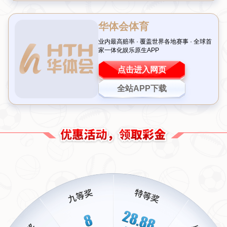
为何贝蒂斯急于留住安东尼
自从安东尼以租借身份加盟皇家贝蒂斯以来，他的表现令人
眼前一亮。无论是犀利的突破还是精准的射门，这位巴西小
将都展现出了不俗的实力。尤其是在对阵强队的比赛中，安
东尼多次挺身而出，为球队贡献关键进球。数据统计显示，
他在过去半个赛季中已为贝蒂斯攻入
5粒进球并送出3次助
攻
，这样的表现自然让俱乐部高层和教练组对他青睐有加。
此外，安东尼与球队的战术体系高度契合。主教练佩莱格里
尼曾公开称赞他为“前场不可或缺的一员”。因此，贝蒂斯方
面明确表示，
留住安东尼
是他们的首要目标之一，哪怕这意
味着要面对复杂的谈判过程。
与曼联的商议：挑战与机遇并存