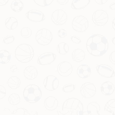
值得一提的是，为了保护隐私，所有获奖用户的个人信息都
会严格保密，确保活动的安全性与公平性。这种细致入微的
服务也进一步提升了活动的口碑。
结语前的展望：更多惊喜等待解锁
随着世界杯赛事的白热化，“球员语音祝福”活动还将持续推
出更多玩法和奖励。无论是新增更多的球星阵容，还是加入
其他形式的互动环节，都将为广大用户带来更多期待。如果