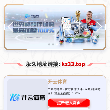
体彩推出世界杯“球员声音祝福”特别活动