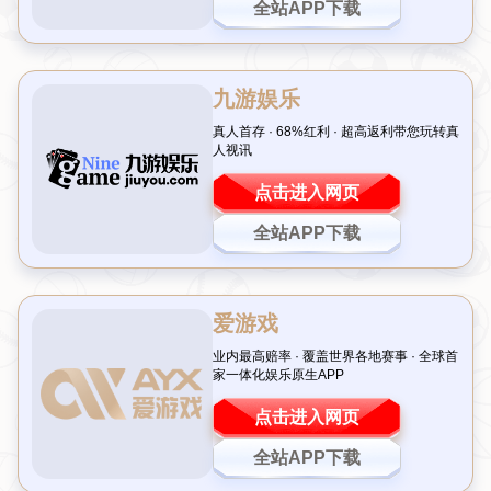
引言：一场精彩对决的遗憾落幕
在网球赛场上，每一分都充满了激烈的较量与无尽的期待。
近日，WTA500斯图加特站双打决赛落下帷幕，中国选手张
帅与搭档组成的组合在决赛中以0-2惜败于头号种子，获得
亚军。这场比赛不仅展现了她们的顽强拼搏，也让无数球迷
为她们的表现喝彩。本文将带您回顾这场比赛的精彩瞬间，