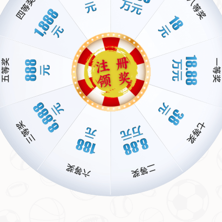
和突破能力闻名，这些特质与 Yamaal 的球风有着异曲同工
之妙。他曾提到，
“登贝莱在场上的爆发力和创造力让我印
象深刻，我一直在学习他的比赛方式。”
这种对前辈的认
可，体现了他虚心学习的态度。
同样，来自阿森纳的萨卡也赢得了他的青睐。萨卡作为英超
赛场上的顶级边锋，以其细腻的技术和高效的进攻效率著
称。Yamaal 表示，
“我很喜欢看萨卡的比赛，他的冷静和决
策能力是我需要提升的地方。”
两位球员的技术特点无疑为
他提供了成长路上的灵感。
二：老特拉福德与安菲尔德-梦想中的舞台
提到
老特拉福德
和
安菲尔德
，这两个名字对于任何一名职业
球员来说都充满了吸引力。作为曼联和利物浦的主场，这两
座球场不仅是英超的象征，更是世界足坛的圣地。Yamaal
在采访中直言：
“能够在这样的球场踢球是我的梦想，那里
的氛围和历史让我着迷。”