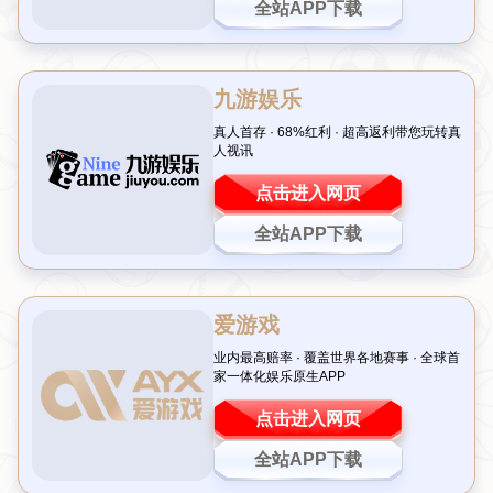
引言：年轻新星的足球梦想点燃热议
在足球世界中，每一位冉冉升起的新星总能引发球迷的无限
遐想。近日，巴塞罗那的年轻天才亚马尔在接受采访时透
露，他对登贝莱和萨卡两位球员十分欣赏，同时表达了希望
未来能在
老特拉福德
和
安菲尔德
两座传奇球场踢球的愿望。
这番言论不仅展现了他对个人职业生涯的野心，也让人们对
这位小将的未来充满期待。今天，我们就来聊聊亚马尔的这