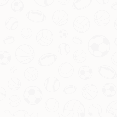
主教练恩里克在本场比赛中的战术布置同样值得称道。面对
阿森纳的高压逼抢，他选择在中场增加一名防守型球员，以
保护后防线，同时利用姆巴佩的速度和内马尔的创造力进行
快速反击。这种策略在实际比赛中效果显著，特别是在对手
体能下降时，Paris 的反击显得尤为致命。
值得一提的是，恩里克在关键时刻换上拉莫斯，这一决定直
接改变了战局。拉莫斯的进球不仅锁定了胜局，也体现了教
练组对场上形势的精准判断。
这种临场应变能力，正是顶级
教练的核心竞争力之一。
案例对比：多纳鲁马与德赫亚的历史表现
如果我们回看历史上的类似场景，不难发现优秀门将在关键
战役中的作用有多么重要。以曼联时期的德赫亚为例，他在
2018-2019赛季的多场比赛中也曾上演过多次“神扑”，帮助
球队渡过难关。与之相比，多纳鲁马本场的表现丝毫不逊