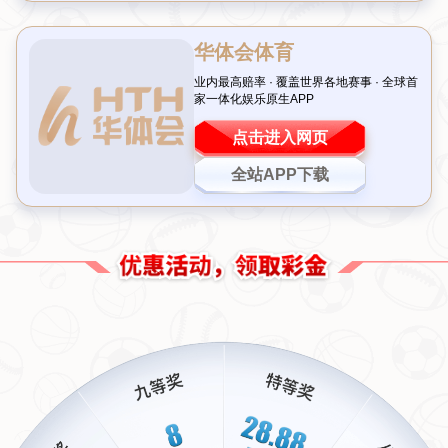
的接连神扑成为比赛的关键转折点，让球迷们为之疯狂。本
文将带你回顾这场激动人心的对决，解析巴黎如何实现逆
袭。
多纳鲁马的神级表现：巴黎晋级的最大功臣
在与阿森纳的这场较量中，多纳鲁马的表现堪称世界级。尤
其是在阿森纳多次威胁球门的关键时刻，他用一次次不可思
议的扑救力保城门不失。“神扑”这个词用来形容他再合适不
过，尤其是在上半场面对阿森纳前锋萨卡的近距离射门时，
多纳鲁马以惊人的反应速度将球挡出，为球队稳住了局面。
这样的表现不仅提升了队友的士气，也让阿森纳球员心理压
力倍增。