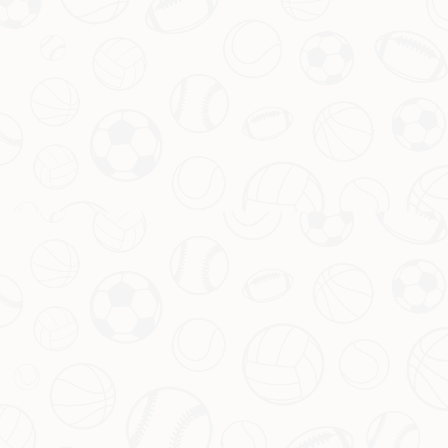
这场欧冠半决赛次回合的较量在王子公园球场展开，首回合
1比0领先的Paris Saint-Germain并未因此松懈。开场后，
阿森纳展现了强烈的进攻欲望，试图扳平总比分。然而，
Paris 的防守组织极为严密，尤其是中场核心维蒂尼亚的调
度和拦截，让对手难以找到突破口。
下半场，局势发生变化。Paris 在第55分钟由姆巴佩打入一
粒精彩进球，将比分改写为1比0，总比分2比0领先。
尽管
阿森纳在第70分钟通过点球扳回一城，但他们的希望很快
被浇灭。
第85分钟，内马尔的一记精准传球助攻贡萨洛·拉
莫斯锁定胜局，最终比分定格在2比1，总分3比1。
这一
刻， Paris Saint-Germain 用实力证明了他们配得上决赛的
舞台
。
战术分析：恩里克的临场调整成关键