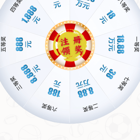
据统计，本场比赛多纳鲁马共完成5次关键扑救，其中两次
直接改变了比赛走势。他的存在让巴黎的后防线更加稳固，
也为前场的进攻提供了更多信心。可以毫不夸张地说，
多纳
鲁马是 Paris Saint-Germain 挺进欧冠决赛的最大功臣之
一
。
比赛回顾：2比1逆袭 阿森纳无奈出局