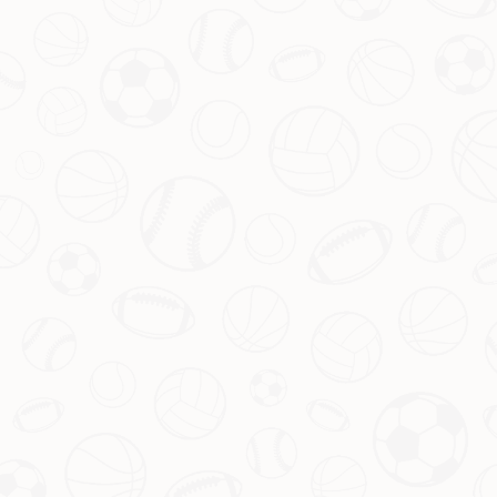
色，甚至在心理素质和稳定性上更胜一筹。
两位门将都在各
自职业生涯中证明了，一个顶尖守门员可以在生死攸关时成
为球队的精神支柱
。
结语无需赘述 传奇仍在继续
从2比1到总比分3比1，从多纳鲁马的神勇发挥到全队的默
契配合，Paris Saint-Germain 用一场荡气回肠的胜利向全
世界宣告：他们已做好准备迎接欧冠决赛的挑战。这支队伍
的故事还在继续，而属于他们的辉煌，或许才刚刚开始。
Copyright 2024
爱游戏体育官方登录入口网址 - APP下载 AYX Gaming
All
Rights by
爱游戏官网
地址：内蒙古自治区通辽市霍林郭勒市珠斯花街道 电话：024-5131971传真：
024-5131971
手机：18231905958联系人：爱游戏官网