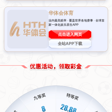
去留则成为热议话题。究竟谁会成为交易对象？本文将带你
深入分析火箭的赛季表现、未来计划以及潜在交易人选。
火箭赛季回顾：年轻力量的成长
本赛季，火箭队继续以年轻球员为核心展开重建。杰伦·格
林作为球队的未来之星，展现了出色的得分能力，场均数据
稳步提升，成为后场不可或缺的一环。小贾巴里·史密斯也
在内线逐渐找到自己的定位，尤其是在防守端的进步有目共
睹。此外，申京的组织能力和低位技术为球队提供了多样化
的进攻选择。总体来看，尽管战绩不佳，但这支年轻的火箭
队在比赛中展现了拼搏精神和团队化学反应，为未来的崛起
奠定了基础。
然而，问题同样明显。替补阵容深度不足、关键时刻缺乏经
验以及部分球员与体系的不适配，都限制了火箭的上限。针
对这些问题，拉斐尔·斯通在接受采访时表示，
休赛期计划