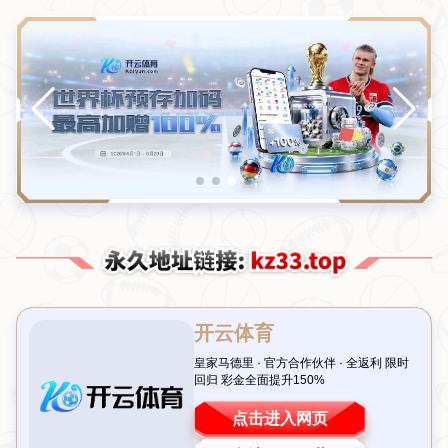
火箭赛季盘点：斯通公布休赛期策略，3人稳固阵
容，谁将成交易筹码？