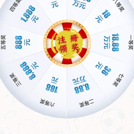
了榜样。如今，随着丹尼斯·劳的离世，这支曾经叱咤风云
的三人组已在天堂重聚，但他们留下的精神依然激励着每一
位穿着红色战袍的球员。
从球场到人心：丹尼斯·劳的影响力
如果说数据记录了丹니스·劳的辉煌，那么他的个人魅力则
深深烙印在球迷心中。有一位老球迷曾回忆道：“我小时候
第一次在电视上看到他进球，那一刻我就知道，我会一辈子
支持
曼联足球俱乐部
。”这样的故事并非个例。劳不仅是一
位出色的前锋，更是一位将足球与情感紧密相连的人物。他
的标志性庆祝动作——单手指向天空，仿佛在向全世界宣告
自己的存在，至今仍是许多人模仿的对象。
一个时代的终结 一个传说的延续
随着时间的推移，老一辈球星逐渐离开我们，但他们的故事
永远不会被遗忘。丹尼斯·劳的去世，让我们再次回想起那
个属于
红魔辉煌时代
的岁月。他的职业生涯充满了高光时