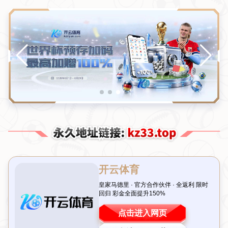
曼联巨星丹尼斯·劳陨落，“神圣三位一体”天堂重聚