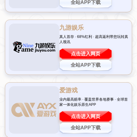
引言：一位传奇的陨落 唤起红魔球迷的无尽怀念
当曼联的红色旗帜在老特拉福德球场上空飘扬时，无数球迷
的心中总会浮现出那些永恒的名字。今天，我们却不得不面
对一个令人痛心的消息：曼联传奇球星丹尼斯·劳（Denis
Law）与世长辞。作为“神圣三位一体”之一，他的离去不仅
让红魔球迷陷入悲伤，也让整个足球世界缅怀这位曾经的球
场王者。让我们一起回顾丹尼斯·劳的光辉岁月，感受他留
下的不朽印记。