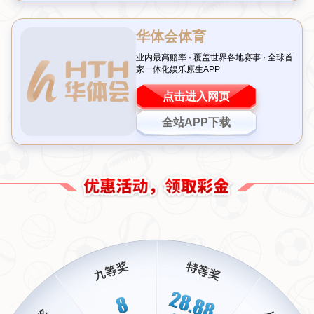
丹尼斯·劳：曼联历史上的不朽象征
提到
曼联传奇
，丹尼斯·劳的名字永远无法绕过。他是20世
纪60年代曼联复兴的核心人物，与乔治·贝斯特和博比·查尔
顿并称为“神圣三位一体”。这三位球员用他们的天赋和激
情，带领曼联从慕尼黑空难的阴影中走出，重新站上欧洲之
巅。丹尼斯·劳以其敏锐的进球嗅觉和无与伦比的技术，赢
得了无数荣誉，包括1964年的
欧洲金球奖
。他在俱乐部效
力期间，共为曼联出场404次，打进237球，这一数据至今
仍是队史射手榜上的耀眼存在。
“神圣三位一体”的精神传承
神圣三位一体
不仅是球技的象征，更是团结与信念的化身。
丹尼斯·劳、乔治·贝斯特和博比·查尔顿，三人性格迥异，却
在球场上形成了完美的化学反应。劳以冷静著称，贝斯特以
灵动闻名，而查尔顿则是中场的定海神针。他们的合作不仅
为曼联带来了1968年的欧冠冠军，也为无数年轻球员树立