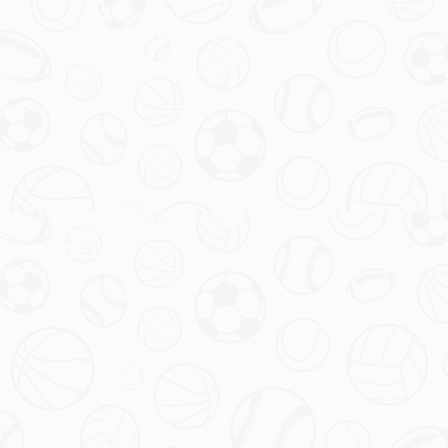
”策略？部分球迷甚至直言：
如果说教练是战术失