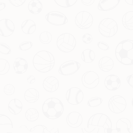
现在炒掉澳波并非最佳选择
对澳洲教头的质疑声不断，但此时解雇他可能并非明智之举。首
盾加剧。其次，目前英超中途接手的优秀教练资源有限，若仓促
附近徘徊，赛季尚未到绝望时刻。
给予现任教练更多时间，或许
为例，当年阿尔特塔初掌教鞭时也曾经历低谷，但俱乐部的耐心