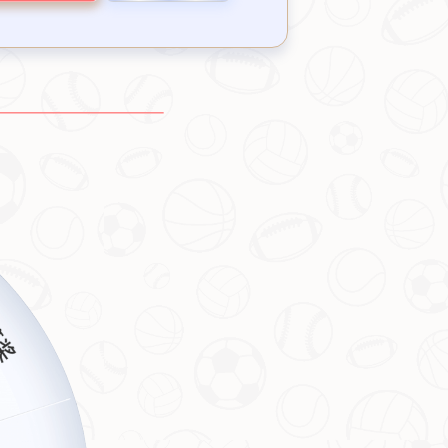
教练澳波（安格·波斯特科格鲁）的战术似乎难
频遭到质疑。为什么热刺迟迟不对澳波采取行动？列
讨热刺当前的困境以及背后的原因，带你一窥俱乐