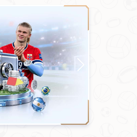
全国免费电话：
024-5131971
动态
联系爱游戏官网
当前位置：
首页
>
新闻中心