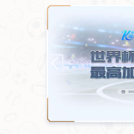
首页
公司
新闻中心
新闻中心