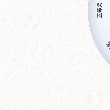
强势开
比赛伊始
续打出单
间的球员