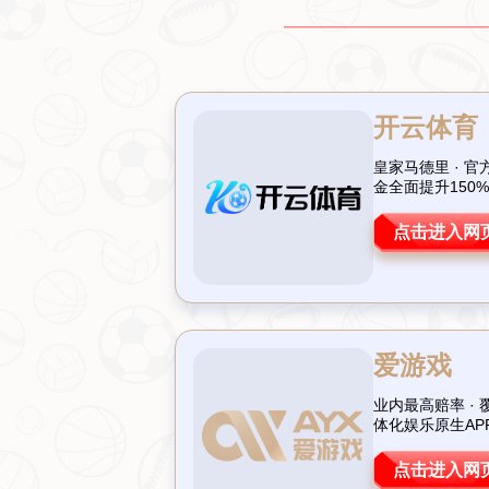
公司新闻
行业动态