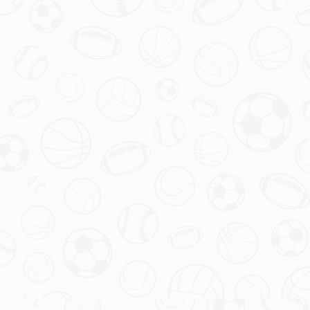
表现充满
关键转
在比赛中
球的处理
力逐渐显
值得一提的
确保每一
更多底气
案例分
回顾赵 h
一段时间，