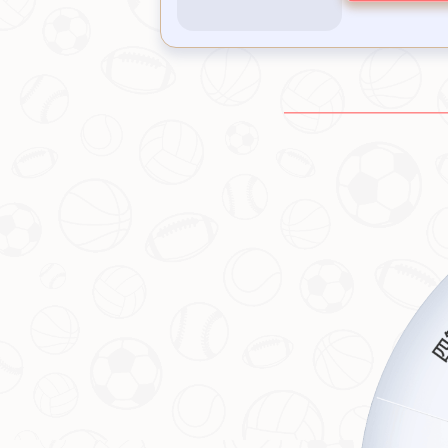
引言：
在斯诺克
归来。他以
次
完美复