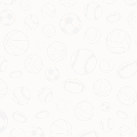
和大局观，与当年英锦赛夺冠时如出一辙。这不禁让人联
所在。本次晋级
世锦赛16强
，也为他后续的征程
剔。他的远台命中率高达85%以上，同时在安全球的布
分能力同样出色，几乎每局都能通过连贯性进攻
这一标签的最佳诠释。而对于其他选手来说，这
赛
淘汰赛阶段，他的状态将成为决定胜负的重要