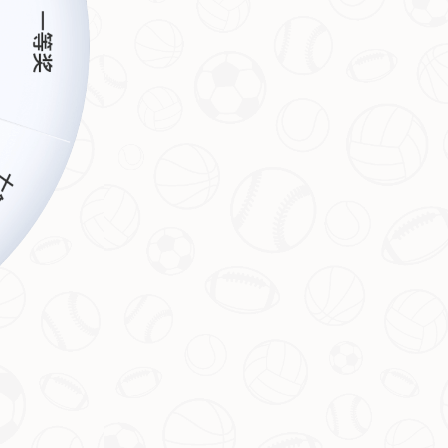
防守让对手毫无还手之力。前几局中，赵心童连
比赛基调。作为一位曾因禁赛风波远离赛场一段时