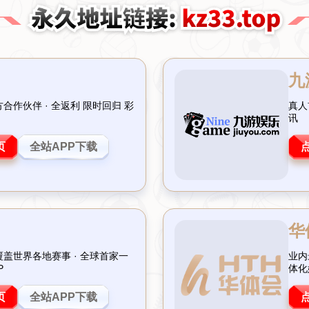
强势回归🔥赵心童10-4完胜上届亚军杰克