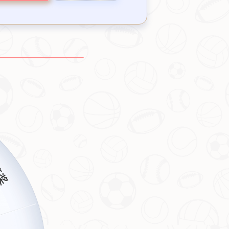
赵心童以一场酣畅淋漓的胜利，宣告了自己的王者
这不仅是一场比赛的胜利，更是赵心童职业生涯的一