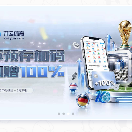
介绍
产品展示
新闻