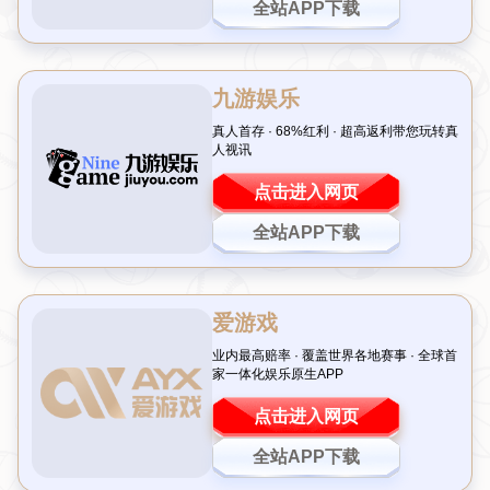
引言：从巴黎到洛杉矶 卡尔德拉诺的奥运梦想再启航
在2024年巴黎奥运会的赛场上，巴西乒乓球选手雨果·卡尔
德拉诺以出色的表现赢得了无数掌声，尽管未能站上最高领
奖台，但他的成长与蜕变令人瞩目。如今，这位南美乒坛的
旗帜人物将目光投向了更远的未来——2028年洛杉矶奥运
会。他的目标清晰而坚定：夺取奥运金牌！本文将带你走进
卡尔德拉诺的“蝶变”之旅，探寻他如何从巴黎的历练中汲取
力量，向着更大的梦想迈进。
从巴黎赛场看卡尔德拉诺的技术飞跃