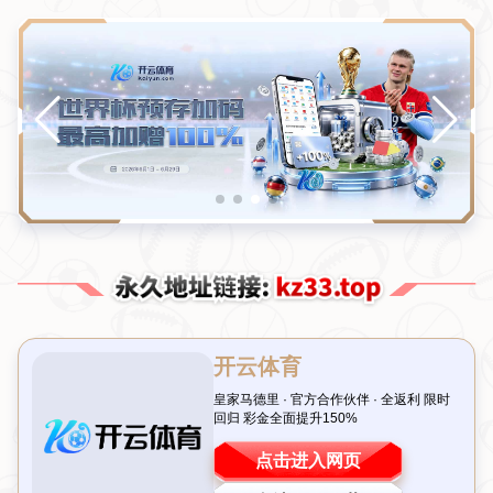
巴黎蜕变后，卡尔德拉诺锁定2028奥运金牌目标