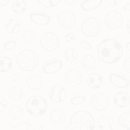
结语前的思考：坚持与信念的力量
回望巴黎赛场的点点滴滴，再展望2028年的洛杉矶征程，
卡尔德拉诺的故事告诉我们：成功从来不是一蹴而就，而是
无数次跌倒后的重新站起来。他的“
蝶变
”不仅是技术的升
华，更是心态和意志的淬炼。让我们拭目以待，这位巴西乒