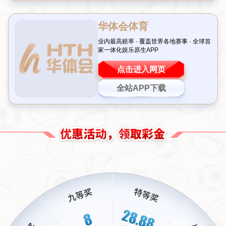
革的背后逻辑与未来方向。
新赛制的亮点与成功之处
自2024-2025赛季起，欧冠正式采用了全新的“瑞士轮”模
式，取代了传统的分组循环赛。这一模式下，参赛队伍从
32支增加至36支，每队在联赛阶段将进行8场比赛，对手通
过抽签决定，确保强弱搭配更加均衡。王勤伯指出，这种模
式不仅增加了比赛的多样性，还让更多中小俱乐部有机会与
豪门交锋，从而提升了赛事的吸引力。
以本赛季为例，来自中下游联赛的某支黑马球队在瑞士轮中
连续遭遇多支顶级豪门，尽管最终未能晋级，但其顽强的表
现赢得了大量关注。这种现象正是
新赛制成功
的体现：它让
比赛不再是“豪门独舞”，而是真正成为了一场全民狂欢。此
外，新赛制还优化了转播收入分配机制，确保中小俱乐部也
能分得一杯羹，进一步促进了欧洲足坛的生态平衡。