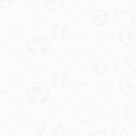
顶级球星在俱乐部和国家队之间疲于奔命的现象愈发严重，
这可能影响比赛质量。其次，瑞士轮模式下的积分计算方式
相对复杂，对于普通观众来说不够直观，有时甚至会引发争
议。
一个典型的案例发生在某场比赛后，由于积分规则的不透明
性，两支队伍的支持者对晋级结果产生了不同理解，最终在
社交媒体上引发热议。这表明，如何在保证
公平性
的同时提
升观众体验，是欧冠改革需要解决的关键问题。
下一步改革的方向：创新与平衡并重
针对上述问题，王勤伯提出了几点建议，为未来的
欧冠改革
指明了方向。首先，可以考虑在联赛阶段适当减少比赛场
次，同时增加淘汰赛的戏剧性，例如引入单场定胜负的附加
赛环节，以减轻球员负担并增强悬念。其次，针对规则复杂
性的问题，UEFA可以通过官方渠道加强宣传，甚至开发互