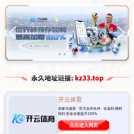
王勤伯：欧冠新赛制成效显著，未来改革方向何在？