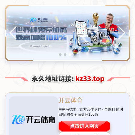
库库雷利亚：换个时间再战，击败弗拉门戈或许可能