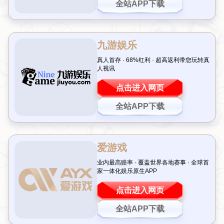
足球世界中的赛场变数与对手实力差距
许多球迷都熟悉这样一种情景：球队虽然表面上处于劣势，
但却充满斗志，以某种方式获得胜利。西班牙左后卫库库雷
利亚的话语在这一点上发人深省，他坦言，“若在另一个时
刻比赛，也许我们可以击败弗拉门戈”。这句话不仅是对当
前赛事的反思，更揭示了足球中时间、状态和战略的重要
性。
比拼关键：状态决定一切？
当谈到竞技体育尤其是足球，自然不能忽视团队的临场表