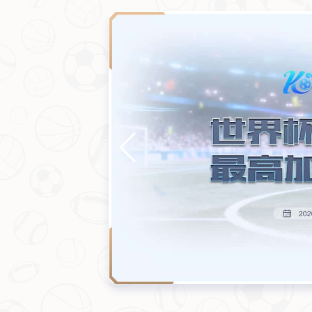
首页
公司
新闻中心
新闻中心