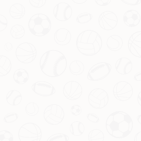
受到比赛
四：球迷
除了球场内
“PSG”
场关键战
通过日常
疑是一次视觉
中创造奇
游戏网站平
Copyright 2024
地址：内蒙古自