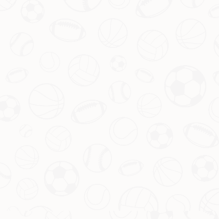
以姆巴佩
次助攻，
人相信，
三：欧冠
提到
欧冠
力，而细
回顾过去，
验。如今