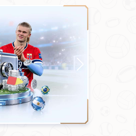
全国免费电话：
024-5131971
动态
联系爱游戏官网
当前位置：
首页
>
新闻中心