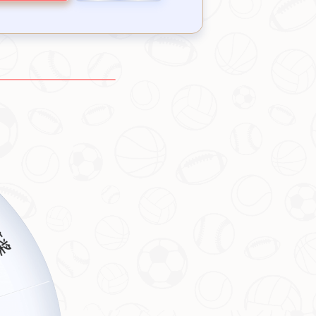
梦寐以求的舞台。近日，巴黎圣日耳曼主教练恩
种情绪在训练场和更衣室中可以清晰感受到。他
。本文将围绕
恩里克对欧冠半决赛的态度
这一主