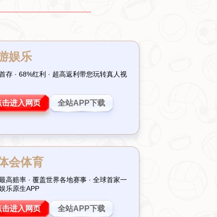
待，情绪高涨可感