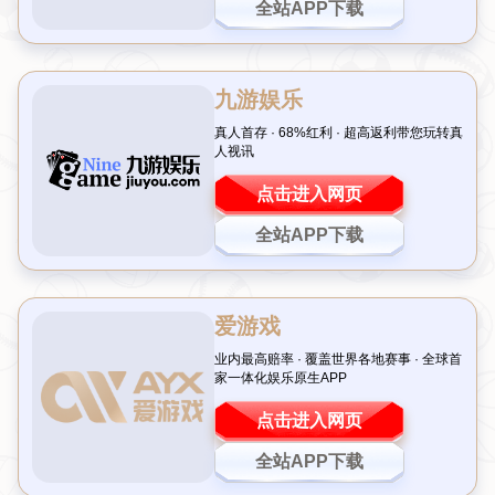
前言：哈兰德的金球奖之路为何如此艰难
在当今足坛，提到顶级前锋，曼城球星哈兰德的名字无疑会
第一个浮现。这位挪威射手以惊人的进球效率和统治力成为
全球焦点。然而，利物浦名宿卡拉格近日却直言，
哈兰德
想
要捧起象征个人最高荣誉的
金球奖
，难度极高，除非他能再
次带领球队夺得“三冠王”，并在个人数据和表现上达到“异常
出色”的地步。这一观点引发了广泛讨论：究竟是什么让这
位超级前锋在金球奖的竞争中显得如此吃力？本文将深入剖