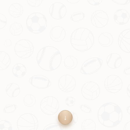
手或具有历史性意义的球员。或许，这也是足球世界多元化
评价体系的一种体现。无论如何，对于这位年轻的挪威天才
来说，未来的路还很长，只要保持状态，不断突破自我，问
鼎
金球奖
的那一天未必遥远。
热门网站：
kering·开云体育官方平台品牌大使皮耶罗-APP下载网址
Kaiyun Sports
Copyright 2024
爱游戏体育官方登录入口网址 - APP下载 AYX Gaming
All
Rights by
爱游戏官网
地址：内蒙古自治区通辽市霍林郭勒市珠斯花街道 电话：024-5131971传真：
024-5131971
手机：18231905958联系人：爱游戏官网
网站首页
一键拨打
公司简介
联系爱游戏官网