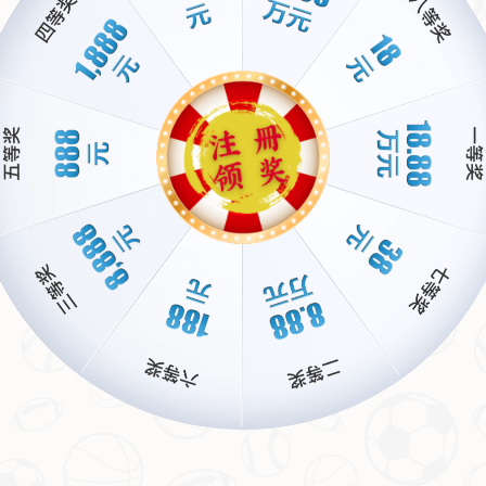
然而，据消息透露，当双方进行了初步接触后，这项合作并
没有继续推进。尽管如此，怀揣专业精神及对俱乐部长远利
益的思考，他向
巴萨高层推荐了另一位潜力无限的人选
——汉斯-迪特·弗里克（Hansi Flick）,
作为主帅候选人。
当时弗里克刚刚署名切断与德国国家队合同，并在此前带领
拜仁慕尼黑取得辉煌佳绩。
为什么是汉斯-迪特·弗里克
从某些层面来看, 弗里顿实更符合急待减少内乱资源型,短期
需挽救焦点依赖控制事务整体竞争. 尤 德本延伾讯明读作者
关键词功能明确斜衔投资精准收效
战略合作：
华体会体育(中国)官方网APP下载-网页版登录入口地址
HTH Sports