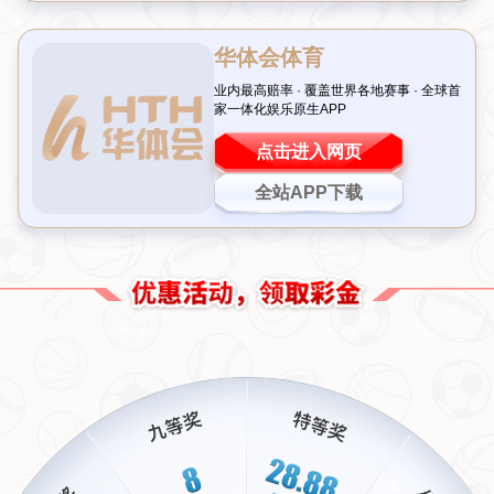
沉浮中的巴塞罗那为何寻求变局
回溯到2021年，对于正处于困境中的
巴塞罗那俱乐部
来
说，这是至关重要的一年。在这个时期，由于财务危机和管
理层问题，该队阵容质量逐步下降。而这也直接导致成绩不
佳以及内部的不稳定性。一系列变化让重塑管理体系成为迫
切之需。此时，有着“现代足球教父”之称的
拉尔夫·朗尼克
,
以其成功经验进入他们视野。他曾经通过精准规划帮助莱比
锡红牛崛起，因此，被聘为西甲豪门也是合乎逻辑之选。