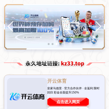
朗尼克透露：2021年曾获巴萨邀约担任总监，他力
荐弗里克执教