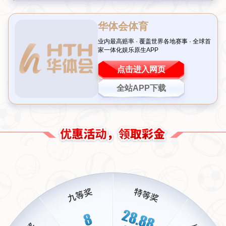
莫及。那么，巴萨为何如此“寒酸”？背后究竟隐藏着怎样的
故事？本文将深入探讨这一现象，揭开巴萨低调操作的真
相。
一、巴萨的财政困境：不得不“省吃俭用”
提到巴萨近年来的现状，绕不开的一个话题就是他们的
财
政危机
。过去几年，俱乐部因疫情影响、高额薪资负担以及
管理不善，导致负债累累。据统计，巴萨的债务一度高达
10亿欧元以上，这让俱乐部在转会市场上不得不谨慎行
事。相比之下，像曼城、巴黎圣日耳曼这样的土豪球队动辄
投入数亿欧元，而巴萨只能通过出售球员资产和调整薪资结
构来勉强维持运营。
在今年夏窗中，巴萨的引援动作几乎可以用“无声无息”来形
容。花费的
340万欧元
主要用于租借和低成本签约，例如
从葡萄牙联赛引入的一些潜力新星。这种操作虽然节省了开
支，但也让球迷们不禁感叹：昔日的宇宙队，如今怎能如此