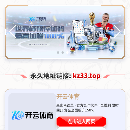
巴萨欧冠夏窗引援仅花340万欧元，成最‘抠门’球
队？