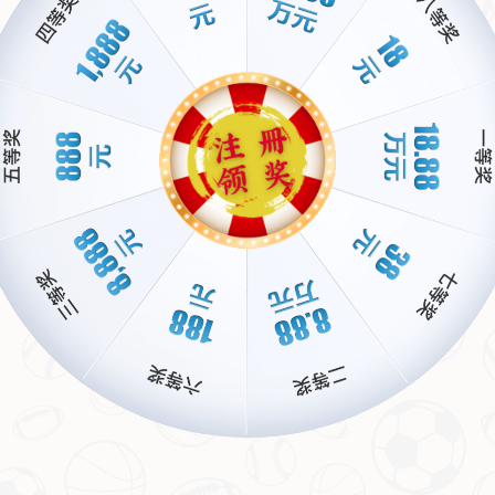
“寒酸”？
二、策略调整：青训与低成本引援成主旋律
尽管预算有限，但巴萨并未完全放弃对未来的规划。近年
来，他们更加注重
青训体系
的挖掘，拉玛西亚青训营再次
成为俱乐部复兴的希望所在。像佩德里、加维这样的年轻球
员，已经在队中挑起大梁，他们的身价增长也为俱乐部带来
了潜在的经济回报。