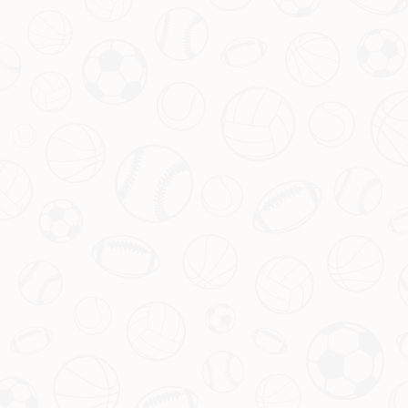
面对当前的窘境，巴萨想要摆脱“欧冠夏窗引援最少”的尴尬
标签，必须从多方面入手。首先，继续优化财务结构，通过
商业合作和球员交易缓解压力。其次，进一步挖掘青训潜
力，让更多年轻球员在一线队站稳脚跟。最后，在条件允许
的情况下，有针对性地进行精准补强，避免盲目投资。
无论如何，今年的
340万欧元
或许只是一个过渡时期的缩
影。对于这支曾经辉煌无比的队伍而言，如何在困境中找到
出路，才是摆在管理层面前的最大课题。
友情链接：
C7娱乐官网地址-APP下载VIP注册送彩金
Copyright 2024
爱游戏体育官方登录入口网址 - APP下载 AYX Gaming
All
Rights by
爱游戏官网
地址：内蒙古自治区通辽市霍林郭勒市珠斯花街道 电话：024-5131971传真：
024-5131971