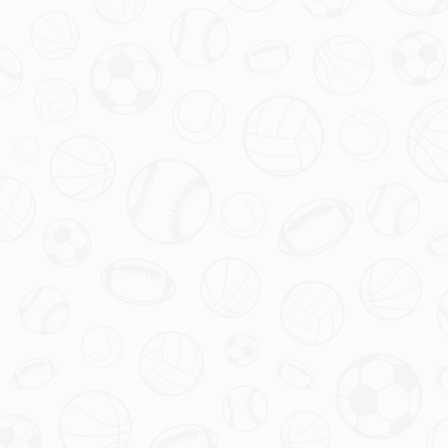
小摩擦并不需要上升到如此高度，毕竟这是篮球的一部分。
结语前的思考：竞争与规则如何平衡
无论是 wolf team 的录像申诉，还是 lucy 在采访中的轻松
态度，都让我们看到 NBA 作为顶级联赛的多面性。一边是
球队为维护自身利益而做出的努力，一边是老将对竞技本质
的深刻理解。或许，对于球迷而言，最重要的还是享受比赛
本身带来的热血与激情。而对于如何在竞争与规则之间找到
平衡点，这可能是联盟、球队乃至每一个篮球人需要共同思
考的问题。
参考链接：
雷火电竞APP-全站登录网页版入口 TF Gaming
Copyright 2024
爱游戏体育官方登录入口网址 - APP下载 AYX Gaming
All
Rights by
爱游戏官网
地址：内蒙古自治区通辽市霍林郭勒市珠斯花街道 电话：024-5131971传真：