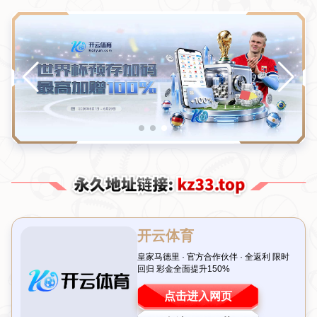
狼队质疑裁判？卢尼淡定：火箭比赛更激烈，这点小
动作不算什么