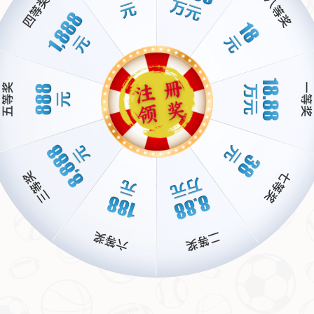
卢尼的回应：火箭战才是真刀真枪
面对狼队的录像申诉，勇士中锋凯文-卢尼给出了一个令人
意外又颇具深意的回应。他表示，自己在与休斯顿火箭队交
手时，所经历的身体对抗远比这场比赛更加激烈。
“我们在