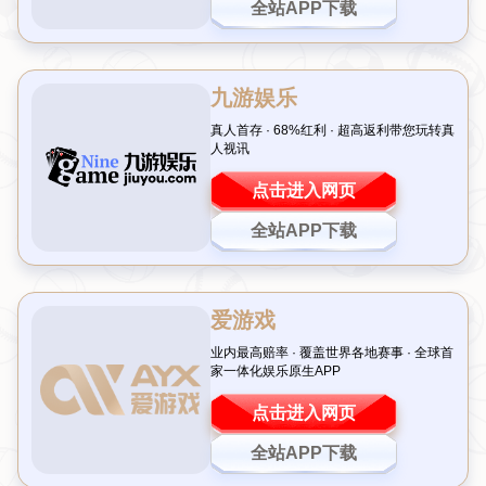
随着现代足球的发展，尤其是在欧洲顶级联赛中，球队战术
和人员安排正变得越来越灵活。作为意甲传统豪强之一，尤
文图斯一直是战术革新的代表。而最近主教练图多尔的一番
话——“我们不再有固定的首发阵容，我们需要每一个人”，
更是道出了尤文新的管理与战略方向，这一理念充满深刻意
义，对现代俱乐部运营启迪颇多。
新思路下的团队建设