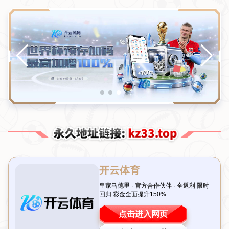
尤文图斯主帅图多尔：告别固定首发，全员皆为关键