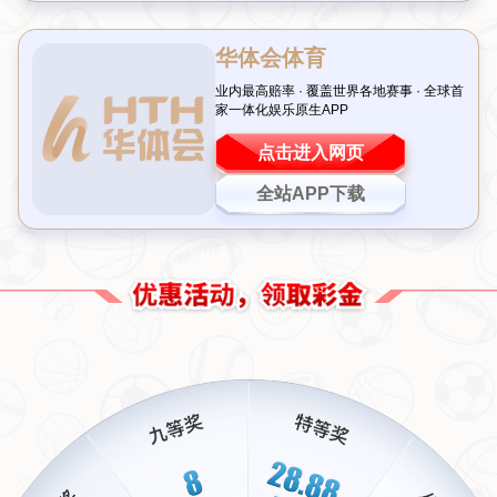
在过去，相对稳定且明确的首发阵容被认为是一支成功球队
的重要基础。然而随着赛程密度加大、伤病频率增加以及对
手研究细化，各队主帅不得不寻求更多解决方案来应对这些
挑战。
“打破常规”成了保持竞争力的重要策略，而这一变化
正在改变着许多顶级俱乐部的人才管理方式，让他们更加注
重整体换血性及板凳深度发挥作用。