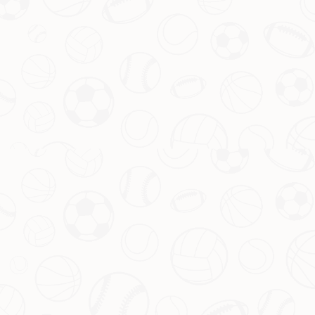
除了连胜两大豪门，
ベルサ
还带领乌拉圭打破了多项历史纪
录。首先，他成为首位在世界杯预选赛阶段率队连续战胜巴
西与阿根廷的主教练；其次，在他的带领下，ウラグアイ在
最近五场国际比赛中的防守表现堪称完美，仅失一球，这种
稳定性是近年来罕见的。更令人惊讶的是，这位教练仅用不
到一年时间，就将一支原本状态起伏不定的队伍，打造成为
南美赛场的顶级劲旅。
这些成就背后，是他对球员潜能的最大化挖掘，以及对比赛
节奏的精准掌控。正如他自己在赛后所说：“胜利属于球
员，我只是提供了一种可能性。”这种谦逊的态度，更让人
感受到这位“
tactical master（战术大师）
”的风范。
为何他是足坛不可忽视的存在
ベルサ的影响力不仅限于成绩单，他的执教哲学正在改变现