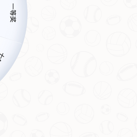
本场比赛由于意外事件皇马被迫以10人应战但
一颗明星就是贝林厄姆
一员尽管年仅20却已经显露出沉着冷静以及决断
动作他用简单直接的方法完成了一次完美射门令
现实之杀机
受传球那迅速带走几个防守人的方式都有异曲同
细琢般自然流畅手法真神似某些艺术家笔下作品
形式效果拔群实属典范