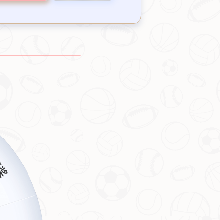
球队整体实力也让球迷们重新认识到年轻新星贝林
希望本文将深入分析这一精彩瞬间以及背后的战