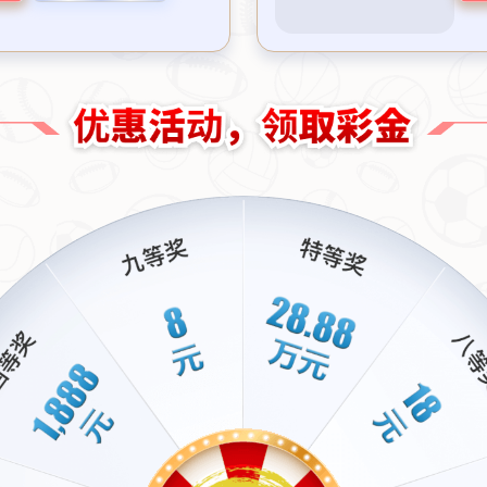
足强势表现点燃赛场激情
永川四国赛中，中国女足以一场酣畅淋漓的5比0大胜乌兹别克斯
惊艳
世界波
，不仅成为比赛的最大亮点，也让球迷们为之沸腾。
振士气的重要一战。接下来，让我们一起回顾这场激动人心的比