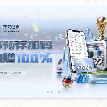
介绍
产品展示
新闻