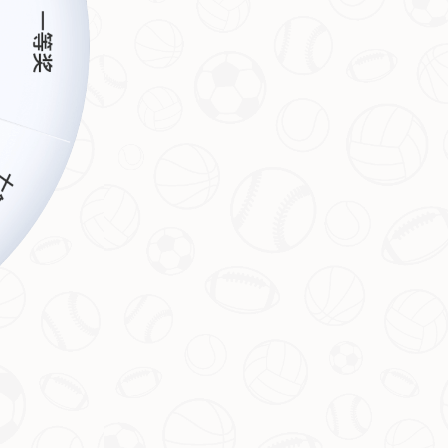
雯的那脚远程轰门。在一次进攻中，她在中场附
进球被誉为
经典的世界波
，不仅体现了她出色的
直播间的网友纷纷点赞，称这一进球是永川四国