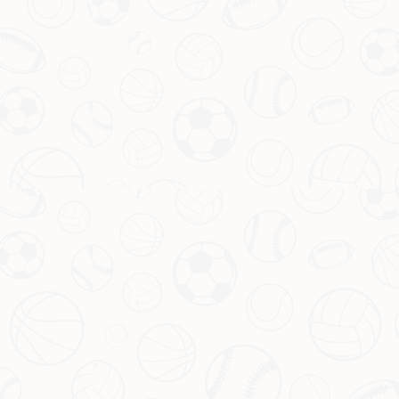
现了队伍在战术执行上的高效。从开场哨声响
不断撕开对手防线。尤其是在中前场的配合上，