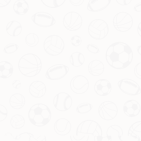
有技术的球队，更是一支有灵魂的球队。”
四、李康仁案例：新星崛起的缩影
要更直观地理解“新的黄金一代”，我们可以聚焦于李康仁这
位年轻球星。作为目前效力于巴黎圣日耳曼的前锋，他在本
届亚运会中贡献了多粒关键进球，并多次完成助攻。他的技
术风格被认为是兼具亚洲速度与欧洲视野的最佳体现。从他
在西甲联赛中的历练，到如今成为国家队核心，他的成长轨
迹无疑是整个韩国男足崛起的缩影。
值得注意的是，李康仁并非单兵作战，他的成功离不开队友
的支持和整体战术的配合。这种“以点带面”的发展模式，正
是韩国 male 足能够在国际舞台上持续发光的原因之一。
通过以上分析，不难看出，韩国男子 football 在本届亚运会
上的夺冠绝非偶然。从小积累的天赋、团队的无缝协作，到
背后完善的培养体系，每一个环节都为他们的成功铺平了道
路。这批被誉为“
新的黄金一代
”的年轻球员，已经用实力证