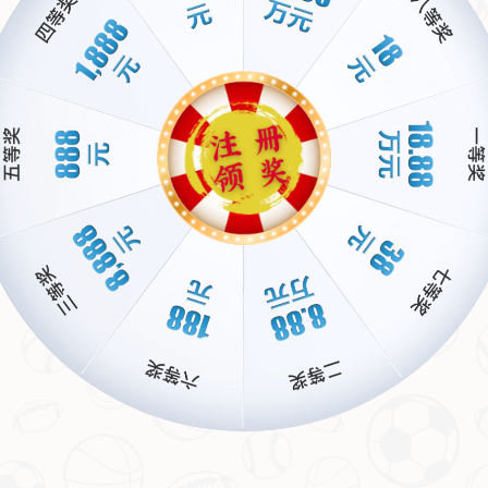
二、团队协作：黄金一代的关键特质
如果说个人天赋是成功的基础，那么团队协作则是这支队伍
被称为“黄金一代”的核心原因。在本届亚运会决赛中，韩国
男足以2:1战胜日本队，比赛过程中他们的整体配合堪称教
科书级别。无论是防守端的严密布阵，还是进攻中的快速反
击，都体现了教练组战术设计的精妙以及球员执行力的强