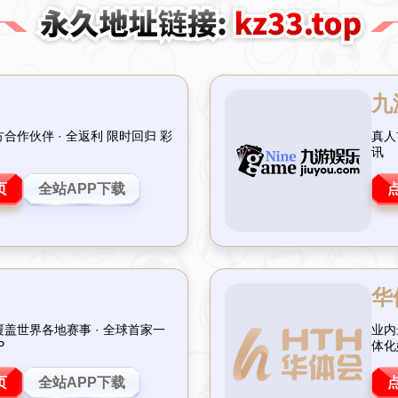
汪海林点评：伊万科维奇教练水平一般