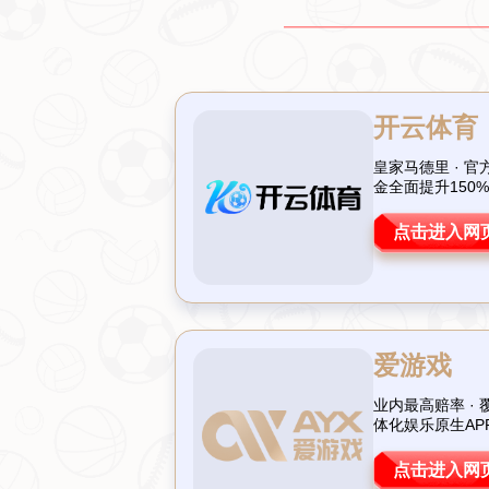
公司新闻
行业动态