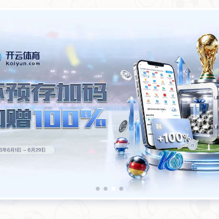
介绍
产品展示
新闻