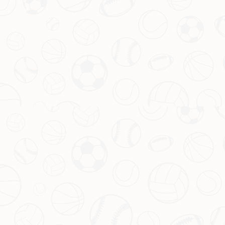
科维奇的表现为何被定为中等
，
伊万科维奇
在执教国足期间的表现确实有亮点，例如他对年轻
的整体成绩并不突出，尤其是在面对强队时，国足往往显得办法
足够的竞争力，暴露了他在高压环境下的局限性。汪海林所言“中等
出的判断。
与科萨的高水平从何而来
蒂诺維奇
和
科薩諾維奇
，他们的成功并非偶然。米卢不仅带来了
限的中国队带入世界杯，这种成就至今无人能及。而科萨则通过