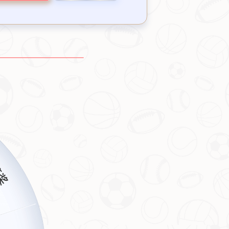
成败的关键因素之一。近日，知名足球评论员汪
帅伊万科维奇属于
中等水平教练
，而曾带领中国
此言一出，立即引发了球迷和业内人士的广泛争
一话题。
临场指挥、球员管理以及最终的比赛成绩。汪海
健，但在关键比赛中的应变能力却屡遭质疑。相
，其对球员心理的把控和战术布置堪称经典。而科
在多个维度上展现了更高的水准。