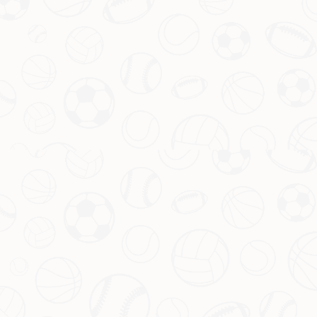
二：伊万
具体来看
在于，他
能展现出
的现状做
三：米卢
反观
米卢
支实力有