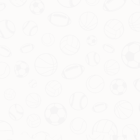
大的战斗力。两位教练都在特定时期为中国足球注入了新的活力
远发展的影响。
析——2002年世界杯出线的启示
2年世界杯出线为例，米卢的执教堪称教科书级别。当时的中国队
化心理建设，最终实现了历史性突破。这不仅是对他个人能力的肯
”。相比之下，当前国足在伊万的带领下，虽然也有努力，但始终
”的原因之一。
足球需要怎样的教练
比中不难看出，中国足球目前亟需的是能够在战略层面带来革新
萨一般的战术专家，都需要在特定阶段解决队伍的核心问题。而
能力，或许是未来证明自己、摆脱“中等”标签的关键所在。
九游娱乐官方网站-(Jiuyou)J9体育入口