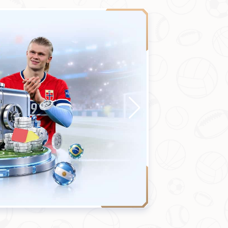
全国免费电话：
024-5131971
动态
联系爱游戏官网
当前位置：
首页
>
新闻中心