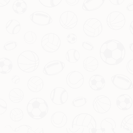
联面前的难题。但与此同时，新技术的应用，如VAR（视
频助理裁判）和5G直播，正在为观众带来更沉浸式的体
验。可以预见，未来的
European Cup
将继续以创新驱动发
展，为球迷呈现更多精彩瞬间。
通过对历史和现状的梳理，我们不难发现，无论是过去的辉
煌还是当下的挑战，
Europejskie Mistrzostwa
始终是足球
世界中不可或缺的一部分。它不仅是竞技的舞台，更是文化
的交融点，让全世界共同见证每一个激动人心的时刻。
相关链接：
问鼎娱乐（真人）网站-app下载| zhenren Wending
Copyright 2024
爱游戏体育官方登录入口网址 - APP下载 AYX Gaming
All
Rights by
爱游戏官网
地址：内蒙古自治区通辽市霍林郭勒市珠斯花街道 电话：024-5131971传真：
024-5131971
手机：18231905958联系人：爱游戏官网