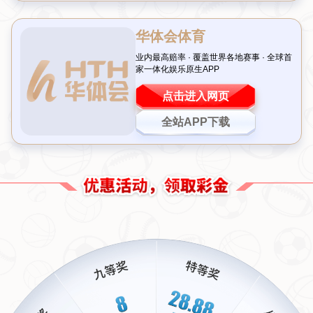
（UEFA）发起，旨在促进欧洲各国间的足球交流。首届赛
事仅有4支球队参与，最终苏联队摘得桂冠。随着时间的推
移，这项赛事逐渐扩大规模，至1980年参赛队伍增至8支，
1996年更是扩展到16支球队。如今，
欧洲杯足球赛
已拥有
24支参赛队伍，成为仅次于世界杯的全球第二大足球赛
事。
在历史长河中，德国和西班牙无疑是最大的赢家，两队均三
次捧起冠军奖杯。而像2016年葡萄牙队的逆袭夺冠，则为
赛事增添了许多传奇色彩。这种不断进化的赛制与激烈的竞
争，正是
欧洲杯
吸引亿万观众的关键所在。