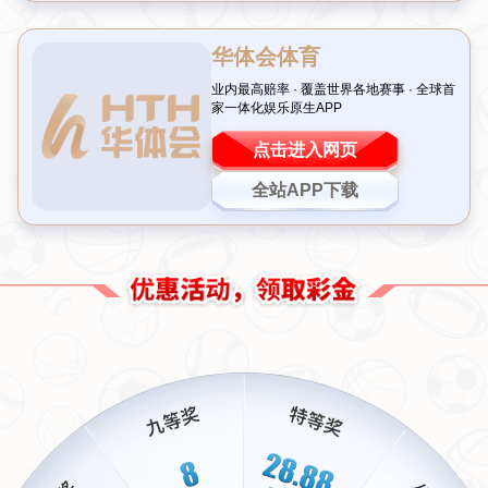
亮点一：为什么选择尼科威廉姆斯？能力与价值双重
体现
作为毕尔巴鄂竞技的重要球员，
22岁的年轻边锋
尼科在本
赛季表现异常抢眼。他以超高速度和精准传中技术赢得业界
关注，其助攻与进球数据也持续飘红。据统计，上赛季他共
贡献14次直接打门机会，其中11次切入禁区形成重要威
胁。
除了个人表现外，不可忽视的是他的潜力。用“成长型投资”
来形容这位新星毫不为过。从财务角度来看，以6200万价
格购买这样的天赋股，在崛起过程中产生多倍回报并非不可
期望。而德媒曾爆料称，“若能解决支付细节问题，这桩美
妙交易势必达成！”