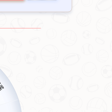
访时透露，至今
还未收到续约合同
，这一消息迅
但这份合同迟迟未至，究竟是俱乐部有意放手，
。