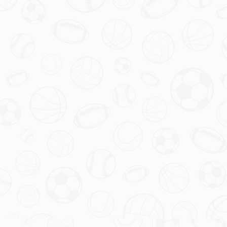
业生涯巅
部，一直
另一种声
手法在足
非真心想
三：案例
回顾近年
经纪人或
往时，尽
最终结果
对于萨拉
同，这场
四：球迷
对于利物
的争冠希