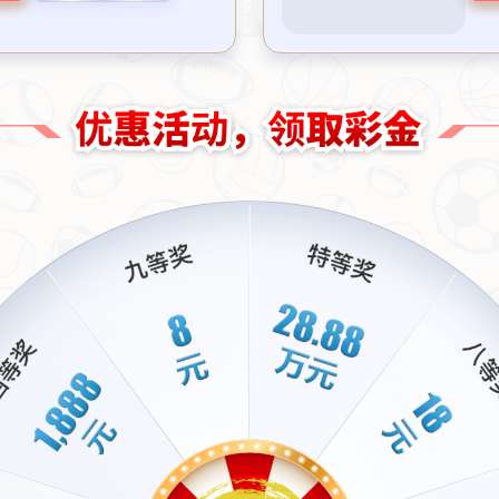
拉赫续约风波引发热议
当家球星萨拉赫近期的一番表态让球迷们心头一紧。他在接受采
圈内掀起波澜。作为红军的核心球员，萨拉赫的表现毋庸置疑，
在通过舆论施压？本文将深入探讨这一话题，分析背后的可能性