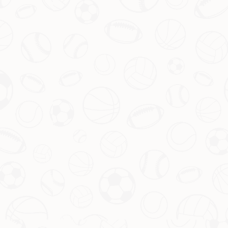
例如，像巴黎圣日耳曼或皇家马德里这样的俱乐
舆论压力，迫使俱乐部在谈判中做出妥协。这种
功获得高薪续约。从这个角度看，萨拉赫或许并
复杂的博弈。以博格巴为例，他在曼联时多次通过
尔则选择了另一条路，当他明确表示对皇马的向
案例表明，球员的态度和俱乐部的决心将直接决定
利物浦展现出足够的诚意，提供符合他身价的合
大增加。
磅炸弹。他们担心，一旦失去这位核心球星，球队
与竞技需求，是他们必须解决的问题。在疫情背