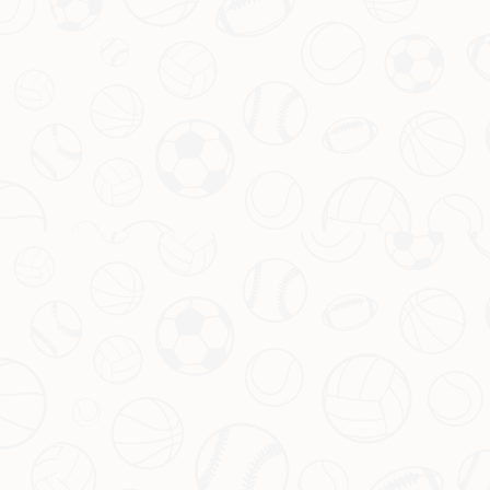
续约合同 是离队信号还是策略手段
公开表示“还未收到续约合同”时，外界解读不一。一种观点认为，