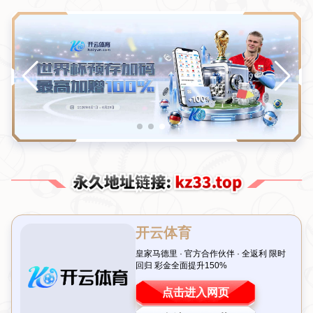
库库：小组赛暴露问题胜于淘汰赛，再总结再提升