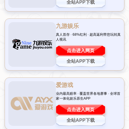
近年来，足球转会市场愈发活跃，许多年轻球员成为各大豪
门的目标。近期，根据TyC的报道，巴塞罗那俱乐部正在密
切关注一位年仅23岁的阿根廷中后卫
洛莫纳科
。这名新秀
在短时间内吸引了无数球迷和专家的目光。那么，这位年轻
后卫为何如此受瞩目？本文将深入探讨他的潜力及其对巴萨
的重要性。
亮眼表现背后的故事