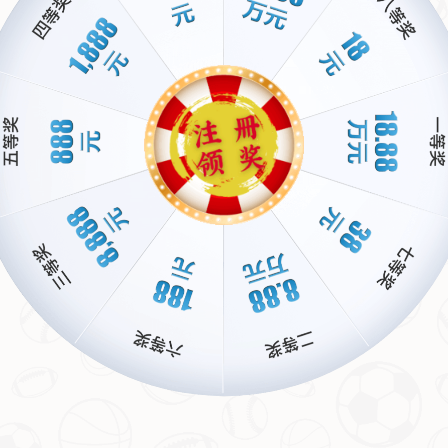
路晶与乔皙或加盟一队 新生力量值得期待
除了老将的回归，天津女排还可能迎来两位潜力新星——路
晶和乔皙。据悉，这两位年轻球员在青年队时期便表现出
色，此次若能顺利加入一队，将为球队注入新鲜血液。路晶
以其强大的拦网能力著称，而乔皙则在接应位置上展现了不
俗的进攻天赋。如果她们能够快速适应成年队的节奏，或许
将成为天津女排在新赛季的一大惊喜。