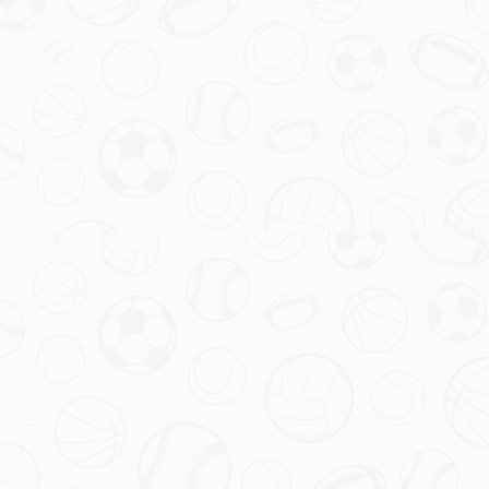
从过往案例来看，天津女排一直擅长培养新人。以往的多名
青年队球员在进入一队后，都通过高强度训练和实战磨砺迅
速成长。比如，前几年的某位新秀在加盟首季便拿下最佳新
人奖，这也让人对路晶和乔皙的未来充满想象。
人员调整背后的战略考量
天津女排出色的成绩离不开科学的队伍管理和战略布局。此
次人员调整，既有老将坐镇稳定军心，又有新人加入补充活
力，显然是教练组深思熟虑的结果。尤其是在竞争激烈的联
赛中，如何平衡经验与潜力，是每支强队都需要面对的课
题。
值得一提的是，
王艺竹
和
陈馨彤
的回归，不仅提升了球队的
即战力，也能在训练中起到“传帮带”的作用。而如果路晶与
乔皙成功加盟，她们将在高水平环境中得到历练，这对于个
人发展和团队长远规划都具有重要意义。