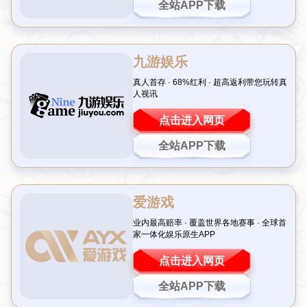
引言：天津女排新动态引关注 球迷期待新赛季表现
随着新赛季的临近，天津女排再次成为排球迷关注的焦点。
近日，一张天津女排的大合影在网络上引发热议，照片中不
仅出现了回归的
王艺竹
和
陈馨彤
，还传出新人路晶和乔皙可
能加盟一队的消息。这一系列动态无疑为球队注入了新的活
力，也让球迷对即将到来的比赛充满期待。本文将围绕这一