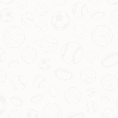
豪门俱乐部证明了自己，缺乏在超级强队中处理
力斗争的缩影。其次，西甲的环境与德甲有所不
。作为一名年轻教练，他是否能承受住这样的心
新生代教练之一。他是否能胜任“
银河战舰
”的船
挑战。未来的西甲赛场，或许将成为他证明自己