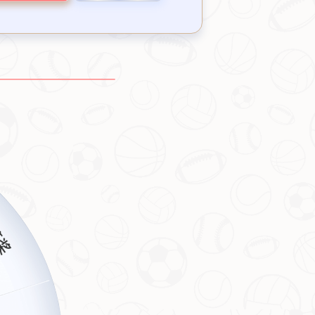
运筹帷幄的棋手。西甲赛场上的哈维·阿隆索
如今转型为教练，正带领勒沃库森书写不败神话。他
舵柄，能否继续保持常胜将军的风采？本文将围绕