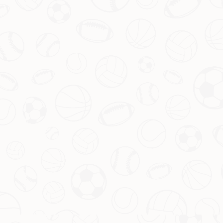
：勒沃库森的不败奇迹
为例，阿隆索带领勒沃库森在德甲赛场上未尝一败，打破了多项
防守端展现了极高的组织性。这种全方位的提升，正是他战术能
许能为皇马注入新的活力。
对阵拜仁慕尼黑的关键战役中，阿隆索通过灵活调整中场配置，
防线，最终拿下胜利。这场比赛充分展现了他对比赛细节的掌控