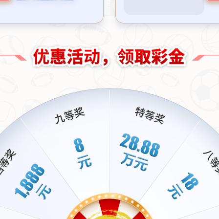
盘上的指挥官，现实中的战术大师
世界里，每一场比赛都像是一盘精心布局的棋局，而教练则是那位
 Alonso），这位曾经在球场上以智慧和冷静著称的中场大师，
人不禁遐想：如果有一天，他接过皇家马德里这艘“
银河战舰
”的