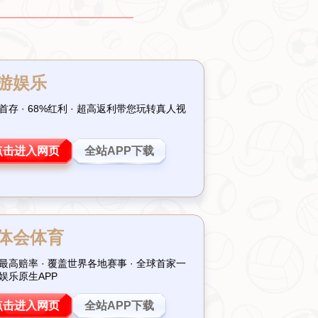
驭“银河战舰”吗？