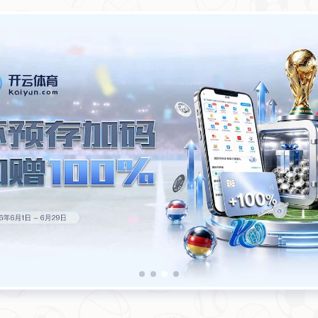
介绍
产品展示
新闻