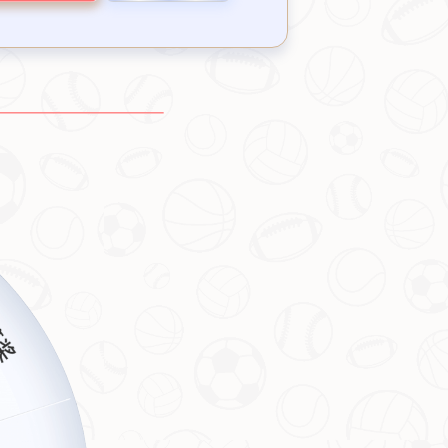
（Joao Felix）的未来无疑成为了当下最
里竞技效力，迅速吸引了来自
英超
和
德甲
多支顶
技术流派？本文将深入探讨这一转会传闻背后的