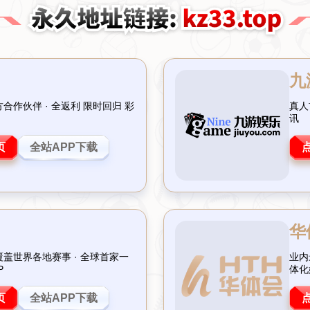
菲利克斯告别马竞，英超与德甲