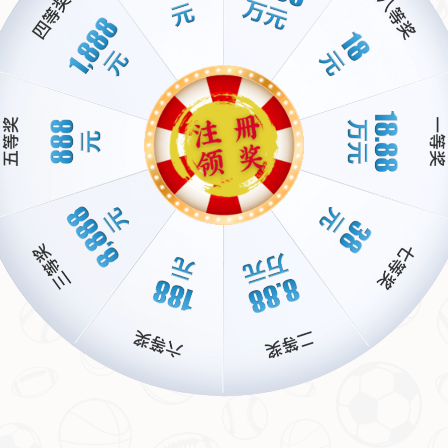
自己在斯诺克世锦赛中的历史最好成绩，这无疑是一个重要
的里程碑。过去几年，肖国栋在国际赛场上虽有不俗表现，
但始终未能突破瓶颈。如今，他在关键时刻展现出的稳定性
和爆发力，让人看到了他冲击更高目标的可能性。
三、技术分析：攻防兼备的状态巅峰
从技术层面来看，肖国栋在本场比赛中的表现堪称完美。
他
在长台进攻上的精准度令人印象深刻
，多次在复杂局面下完
成高难度击球。此外，他的防守策略也非常到位，常常通过
巧妙的布局迫使对手陷入被动。对于一名职业选手而言，这
种
攻防兼备
的能力无疑是迈向更高层次的关键。
以本场比赛为例，在第7局中，面对一次复杂的局面，肖国
栋选择了一条看似冒险的线路，但最终精准地将红球送入袋
中，并顺势完成清台。这一球不仅体现了他的技术实力，也
展现了他在高压下的心理素质。这样的案例充分说明，当前