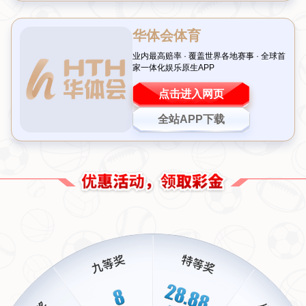
将为您一一解析这场激动人心的比赛。
一、比赛回顾：肖国栋展现统治力
在与塞尔特的对决中，肖国栋从开局便展现出强大的控制
力。首局比赛中，他凭借精准的长台进攻和稳健的防守迅速
占据优势，以单杆高分奠定基调。整场比赛，肖国栋在进攻
端火力全开，多次打出单杆破百，而在防守端也几乎没有给
对手太多反击机会。最终以
10-4
的比分轻松获胜，这不仅是
实力的体现，也是他近期状态火热的最好证明。
值得一提的是，塞尔特作为一名经验丰富的球员，在面对肖
国栋时显得有些无力。他的失误频频被对手抓住，而肖国栋
则充分利用了每一次机会。这种碾压式的表现，让人看到了
这位中国选手在关键赛事中的沉着与自信。
二、成绩突破：平个人世锦赛最佳战绩
此次晋级16强，对于肖国栋来说意义非凡。他成功追平了