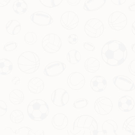
尤其是在与欧洲选手的对抗中，
他所表现出的技术和战术素
养
，已经足以与其他顶尖选手一较高下。这场10-4的胜利，
不仅仅是一场比赛的结果，更是他在世界舞台上的一次强有
力发声。球迷们有理由相信，未来的比赛中，肖国栋或许能
带来更多惊喜。
五、展望未来：冲击更高目标
随着本次晋级16强，接下来的比赛对萧国栋来说既是机遇
也是挑战。他能否在后续的对决中延续这种火热状态，甚至
突破自我创造新纪录？这一切都值得期待。对于这位已经在
职业赛场拼搏多年的选手而言，每一场胜利都是对过往付出
的肯定，也是对未来征程的激励。