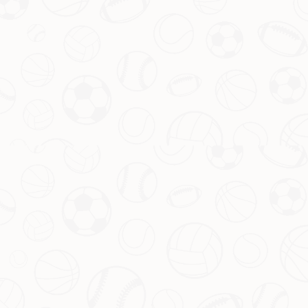
心球员，同时向其他豪门释放信号：这位挪威天才将是蓝色
军团未来的象征。
此外，续约也为哈兰德提供了稳定的环境，让他可以专注于
刷新各项纪录，而不必担心转会传闻的干扰。对于球迷而
言，这无疑是振奋人心的消息，毕竟谁不想见证一位传奇在
自己支持的球队中书写历史？
案例分析：从亨利到凯恩 历史射手王的传承
回顾英超历史，许多顶级前锋都曾接近或挑战过希勒的纪
录。例如，蒂埃里-亨利作为阿森纳的传奇，以175球位列历
史第六，他的优雅和技术至今令人难忘。而现役球员中，哈
里-凯恩的表现同样耀眼，目前已打入213球，成为热刺和英
格兰队的灵魂人物。然而，与年轻且状态火爆的哈兰德相
比，凯恩的时间窗口正在逐渐缩小。
反观
哈兰德的年龄优势和进球效率
，他在短时间内积累的数
据已远超同时期的亨利和凯恩。以此推测，只要避免重大伤