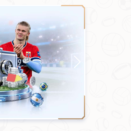
全国免费电话：
024-5131971
动态
联系爱游戏官网
当前位置：
首页
>
新闻中心