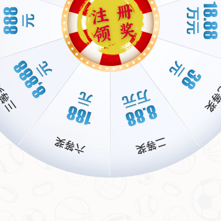
背景下，
赛后更衣室发言
成为了一个重要的环节。它不仅是总结
尔塔的言辞无疑为球员们注入了新的动力，让他们明白，无论外
：从历史中汲取力量
的历史，有许多类似的瞬间让人印象深刻。比如2011年欧冠决
是最好的，无论输赢。”这句话与今日
拉波尔塔赛后发言
有异曲同
调心态的重要性。正是这种对精神的重视，让球队一次次从低谷
2019年欧冠半决赛失利后，梅西和队友们在更衣室里互相鼓励
景表明，
赛后激励
往往能成为球队逆境中的转折点。拉波尔塔此
种精神融入团队管理
塔更衣室讲话
中，我们可以学到很多关于领导力和团队管理的智
一味批评，而应给予支持和鼓励。
昂首离开
的背后，是对努力的