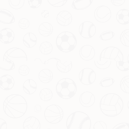
任何战术分析都更有力量。
象一下，当一个项目失败时，领导者对团队说：
，从而更有动力迎接下一次挑战。