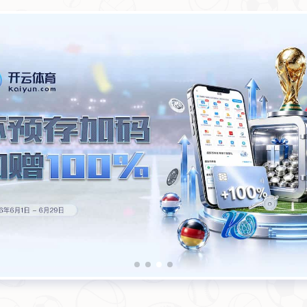
介绍
产品展示
新闻