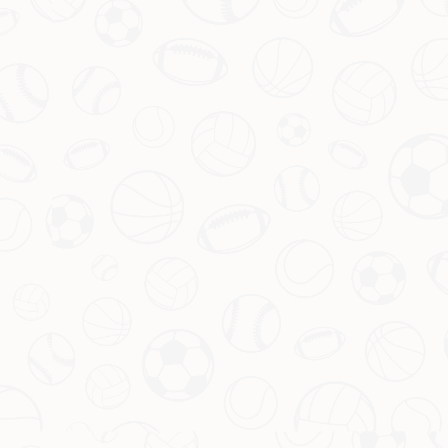
赘述
波尔塔赛后发言
的解读，我们看到了言语的力量，也感受到了一
奋斗，保持自信、尊重付出，永远是最重要的信条。