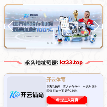
曼城的自缚与蜕变