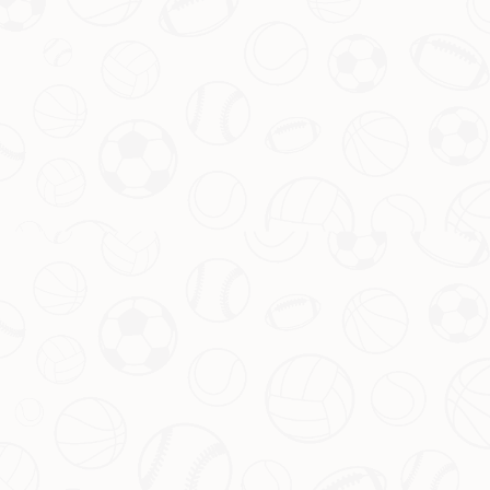
三、化茧成蝶：瓜迪奥拉时代的光辉蜕变
如果说资本注入是破茧的第一步，那么瓜迪奥拉的到来则是
曼城真正展翅高飞的关键。2016年，这位西班牙名帅接手
后，将先进的
tiki-taka战术理念
融入球队，强调控球和高位
逼抢。
瓜迪奥拉的战术革新
让曼城迅速成长为英超乃至欧洲
的顶级强队。
以2017-2018赛季为例，曼城以100分的惊人积分夺得英超
冠军，打破多项记录。这一成就不仅是球员实力的体现，更
是整个俱乐部从管理到文化的全面升级。从昔日的挣扎，到
如今的统治力，
曼城的蜕变故事
令人感慨。他们用实际行动
证明，只要找准方向，即使身处“茧”中，也能迎来新生。
四、启示：困境是通往成功的必经之路
回顾曼城的历程，我们不难发现，所谓的“作茧自缚”往往是