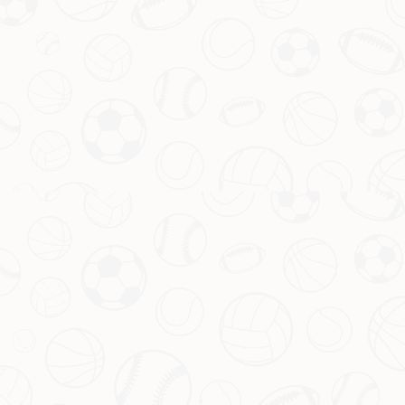
在签约，显然是俱乐部延续这一策略的又一体现。
通过观察过往案例，我们可以看到类似的操作往往风险较低
且回报颇高。以莱奥为例，他加盟时同样是一名未完全兑现
天赋的年轻人，但经过几年的磨砺，他已成为意甲顶级边锋
之一。如果雷蒙德能够顺利融入球队，或许也能复制这样的
成功轨迹。当然，如何在竞争激烈的意甲环境中给予他足够
的成长空间，将是教练组需要解决的问题。