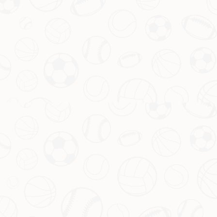
篮板数据均位居联盟前列，带领球队在西部赛区保持竞争
力。他的进攻组织能力和关键时刻的大心脏表现，让人印象
深刻。尤其是在对阵强敌时，东契奇多次上演单骑救主的戏
码，例如在对阵火箭的一场比赛中，他砍下47分、12个篮
板和7次助攻，几乎以一己之力扭转战局。
然而，伤病和出场限制成为了他的绊脚石。尽管个人能力无
可指摘，但规则面前人人平等。这也让人不禁思考：如果没
有这些限制，
东契奇
是否能延续他的辉煌纪录？
影响深远：球员与球队策略的双重考验
这一事件不仅影响了球员个人的荣誉，也给球队管理层带来
了新的挑战。为了保护核心球员，球队往往会在常规赛采取
轮休策略，尤其是在背靠背比赛或无关紧要的赛程中。但如
今，出场次数直接挂钩评奖资格，迫使球队在健康管理和争
取荣誉之间寻找平衡。对于像独行侠这样的争冠队伍，如何