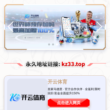
东契奇5年一阵纪录终结，多名球员提前失去评奖资
格！