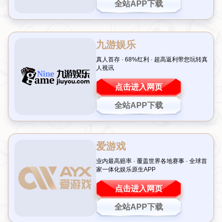
引言：坚持的力量成就辉煌
在足球世界里，成功从来不是一蹴而就的。马德里竞技主教
练西蒙尼最近在接受采访时提到，巴黎圣日耳曼和国际米兰
之所以能在当今足坛占据重要地位，离不开他们
多年来的坚
持
和不懈努力。这番话不仅道出了两支球队崛起的秘诀，也
为我们揭示了一个真理：无论是俱乐部还是个人，唯有持之
以恒，才能迎来属于自己的高光时刻。本文将围绕这一主
题，探讨巴黎和国米如何通过长期的战略规划和团队建设，