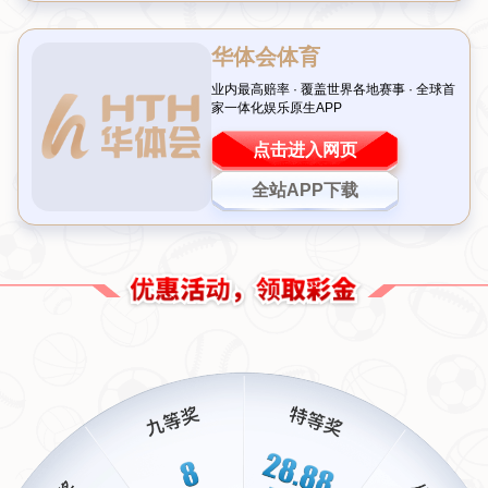
逐步走向成功。
西蒙尼的洞见：坚持是成功的基石
西蒙尼作为一名成功的教练，对足球俱乐部的运营和发展有
着深刻的理解。他指出，巴黎圣日耳曼和国际米兰的崛起并
非偶然，而是源于背后
长期的投入和耐心
。这两支球队在过
去十年间经历了起伏，但始终没有放弃对目标的追求。西蒙
尼的话提醒我们，现代足球不仅仅是球场上的较量，更是管
理层、教练组和球员共同努力的结果。
巴黎圣日耳曼：从资本注入到体系完善
谈及巴黎圣日耳曼（PSG），很多人会第一时间想到他们
的巨额资金支持。自2011年卡塔尔财团接手以来，PSG通
过引进内马尔、姆巴佩等顶级球星迅速提升了竞争力。然
而，西蒙尼强调，真正的成功不仅仅来自金钱，更在于他们