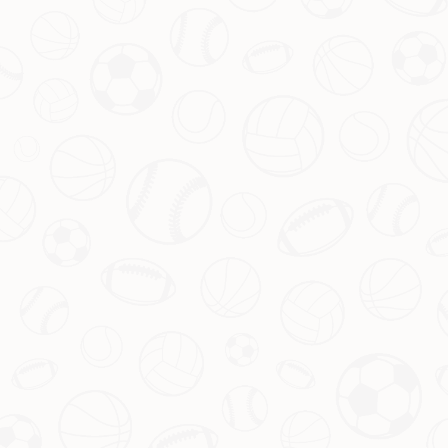
行列。这一切都离不开一个关键词——
耐心与信念
。
结语前的思考
西蒙尼的话语不仅是对两支球队的高度评价，也是对现代足
球的一种深刻反思。在这个快节奏的时代，我们往往追求立
竿见影的效果，却忽略了持久努力的重要性。或许，正如他
所说，只有那些愿意为梦想付出时间的人或团队，才能真正
站在巅峰之上。
网站参考：
爱游戏体育官网-体育赛事高清在线直播 AYX Sports
Copyright 2024
爱游戏体育官方登录入口网址 - APP下载 AYX Gaming
All
Rights by
爱游戏官网
地址：内蒙古自治区通辽市霍林郭勒市珠斯花街道 电话：024-5131971传真：
024-5131971
手机：18231905958联系人：爱游戏官网