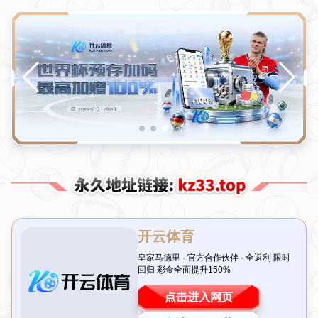
西蒙尼：巴黎与国米的成功得益于长期的坚持不懈