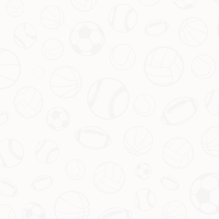
迅速征服了球迷。相比之下，因西涅在
竞技层面
和
影响力层面
的
从 挑战与机遇并存
涅本人来说，如果最终与多伦多FC分道扬镳，他的职业生涯将面
近期的状态，能否找到合适的下家仍是一个未知数。另一方面，
可能。
多FC而言，解决这一“高薪低能”的问题只是第一步。如何利用
方向。毕竟，在竞争日益激烈的MLS中，没有哪支队伍能够承受
Milan · 米兰体育（全球）官方网站-APP下载链接
爱游戏体育官方登录入口网址 - APP下载 AYX Gaming
All Righ
治区通辽市霍林郭勒市珠斯花街道 电话：024-5131971传真：024
手机：18231905958联系人：爱游戏官网