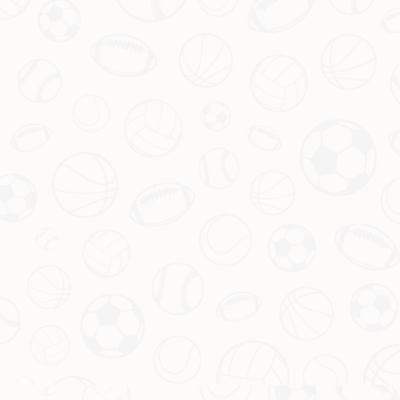
案例对比 
类似的情
力弥补了
的精神支柱
另一个例