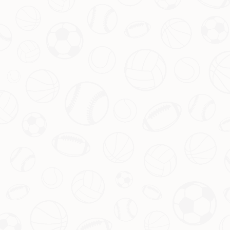
气质，他
未来何去何
对于因西
到年龄和
不是一种
而对多伦
要思考的
站点推荐：
Copyright 2024
地址：内蒙古自