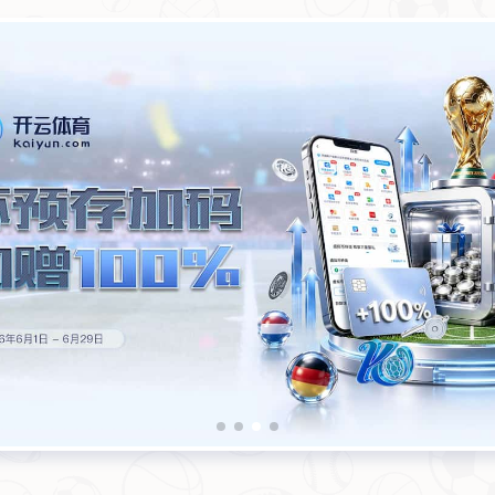
介绍
产品展示
新闻