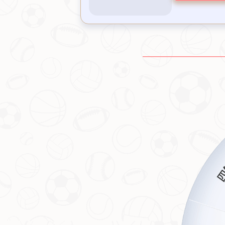
引言：高薪
在足球世
耗尽。意
匹配的实