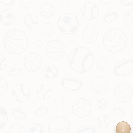
双重缺失，让他与“成功转会”的标准相去甚远。
临新的抉择。回到欧洲或许是一个选项，但考虑
继续留在北美联赛，通过努力证明自己，也未尝
释放出的资源，重塑球队竞争力，才是他们真正需
长期的资源浪费。
ts by
爱游戏官网
-5131971