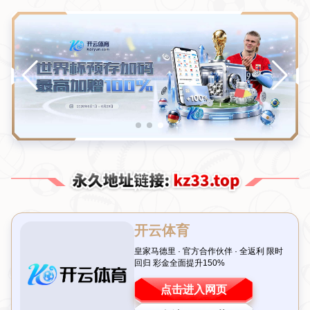
暖心一刻！赵心童赛后特意拜访奥沙利文更衣室，拥
抱致谢昔日恩情