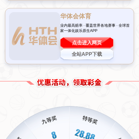
探讨赵心童与奥沙利文之间的师徒情谊，以及
感恩精神
在体
育中的重要意义。
一、赛场外的感动：赵心童的感恩之举
在刚刚结束的一场斯诺克赛事中，赵心童以出色的表现赢得
了观众的掌声。然而，赛后的一幕却更加令人印象深刻。他
没有沉浸在胜利的喜悦中，而是第一时间走向了奥沙利文的
更衣室，用一个真挚的拥抱表达了对这位前辈的感激。据
悉，赵心童在职业生涯初期曾多次得到奥沙利文的指点，无
论是技术上的建议还是心理上的鼓励，都让他受益匪浅。这
种
赛场外的温暖互动
，无疑为激烈的竞技增添了一抹人性化
的光彩。
二、奥沙利文：不仅是对手，更是导师
罗尼·奥沙利文，作为斯诺克界的传奇人物，不仅以精湛的
技术和多次世界冠军头衔闻名，更以对年轻球员的无私帮助
而备受尊敬。对于赵心童而言，奥沙利文不仅仅是赛场上的