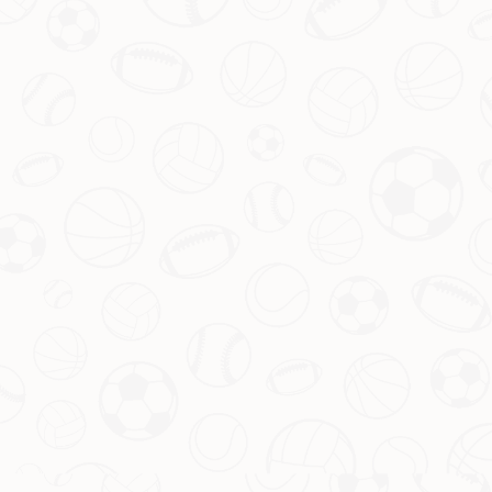
五、从个人到集体：传递更多的正能量
赵心童的行为不仅仅是个人的情感表达，更是一种文化的传
递。在中国体育逐渐走向世界的今天，如何展现良好的体育
风貌，成为每一位运动员需要思考的问题。通过这次事件，
我们看到了一位年轻球员对前辈的尊重，也感受到了一种跨
越年龄与国籍的情谊。这不仅是对“斯诺克运动”的推广，更
是对
体育精神
的一次生动诠释。希望未来，能有更多类似的
温暖瞬间，让人们在关注比赛结果的同时，也感受到体育带
来的情感共鸣。
优秀站点：
雷速体育APP下载-Leisu官方比分直播与体育数据服务
Copyright 2024
爱游戏体育官方登录入口网址 - APP下载 AYX Gaming
All