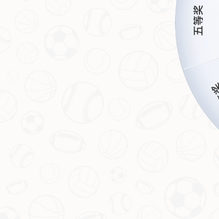
线形势。
天津奥林
天津奥林
施，还能
看中了这
值得一提
是异常火爆。
励。
比赛意义
对于国足
国队，但
赛必须全
从过往交