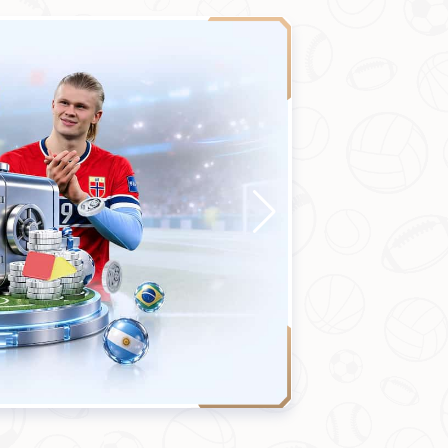
全国免费电话：
024-5131971
动态
联系爱游戏官网
当前位置：
首页
>
新闻中心