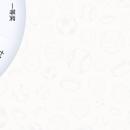
待。
内外重大足球赛事。这座球场不仅拥有先进的设
在天津举办这场对阵新加坡的主场比赛
，无疑是
群体。每当有重要赛事在这里举行，现场气氛总
adium将会成为一片红色的海洋，给予国足最大的支持与鼓
6强赛的重要节点。新加坡队虽然整体实力不及中
如果国足想要在小组赛中占据有利位置，这场比
尬局面。例如，在2013年的一场友谊赛中，双