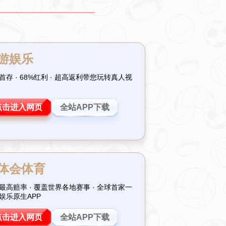
心迎战新加坡队